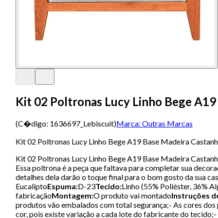
Kit 02 Poltronas Lucy Linho Bege A19
(C�digo:
1636697_Lebiscuit
)
Marca:
Outras Marcas
Kit 02 Poltronas Lucy Linho Bege A19 Base Madeira Castanh
Kit 02 Poltronas Lucy Linho Bege A19 Base Madeira Castanho
Essa poltrona é a peça que faltava para completar sua decora
detalhes dela darão o toque final para o bom gosto da sua c
Eucalipto
Espuma:
D-23
Tecido:
Linho (55% Poliéster, 36% A
fabricação
Montagem:
O produto vai montado
Instruções d
produtos vão embalados com total segurança;- As cores dos
cor, pois existe variação a cada lote do fabricante do tecid