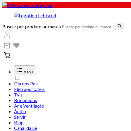
Buscar por produto ou marca
Menu
Dia dos Pais
Eletroportáteis
Tv's
Brinquedos
Ar e Ventilação
Áudio
Servir
Blog
Canal da Le