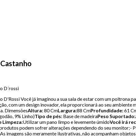
 Castanho
o D´rossi
 D'Rossi Você já imaginou a sua sala de estar com um poltrona p
ção, com um design inovador, ela proporcionará ao seu ambiente m
asa. Dimensões
Altura:
80 Cm
Largura:
88 Cm
Profundidade:
61 C
lgodão, 9% Linho)
Tipo de pés:
Base de madeira
Peso Suportado:
e Limpeza:
Utilizar um pano limpo e levemente úmido
Você irá re
 produtos podem sofrer alterações dependendo do seu monitor;- P
o;- As imagens são meramente ilustrativas, não acompanham objeto