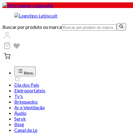
Buscar por produto ou marca
Menu
Dia dos Pais
Eletroportáteis
Tv's
Brinquedos
Ar e Ventilação
Áudio
Servir
Blog
Canal da Le