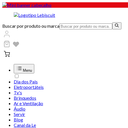
Buscar por produto ou marca
Menu
Dia dos Pais
Eletroportáteis
Tv's
Brinquedos
Ar e Ventilação
Áudio
Servir
Blog
Canal da Le