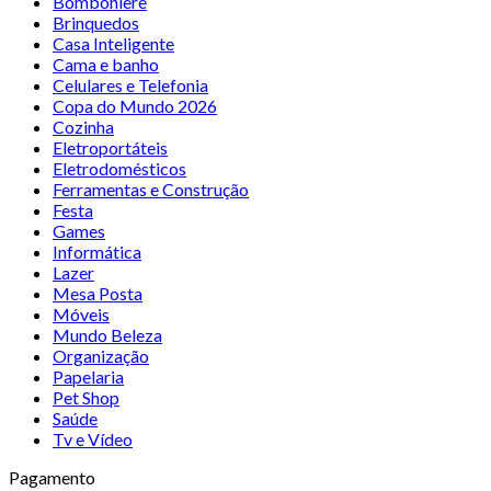
Bomboniere
Brinquedos
Casa Inteligente
Cama e banho
Celulares e Telefonia
Copa do Mundo 2026
Cozinha
Eletroportáteis
Eletrodomésticos
Ferramentas e Construção
Festa
Games
Informática
Lazer
Mesa Posta
Móveis
Mundo Beleza
Organização
Papelaria
Pet Shop
Saúde
Tv e Vídeo
Pagamento