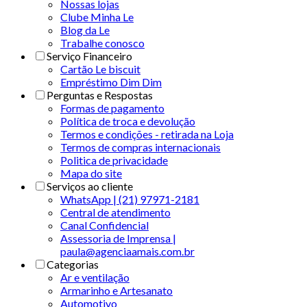
Nossas lojas
Clube Minha Le
Blog da Le
Trabalhe conosco
Serviço Financeiro
Cartão Le biscuit
Empréstimo Dim Dim
Perguntas e Respostas
Formas de pagamento
Política de troca e devolução
Termos e condições - retirada na Loja
Termos de compras internacionais
Politica de privacidade
Mapa do site
Serviços ao cliente
WhatsApp | (21) 97971-2181
Central de atendimento
Canal Confidencial
Assessoria de Imprensa |
paula@agenciaamais.com.br
Categorias
Ar e ventilação
Armarinho e Artesanato
Automotivo