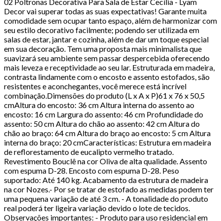
02 Poltronas Decorativa Para Sala de Estar Cecília - Lyam
Decor vai superar todas as suas expectativas! Garante muita
comodidade sem ocupar tanto espaço, além de harmonizar com
seu estilo decorativo facilmente; podendo ser utilizada em
salas de estar, jantar e cozinha, além de dar um toque especial
em sua decoração. Tem uma proposta mais minimalista que
suavizará seu ambiente sem passar despercebida oferecendo
mais leveza e receptividade ao seu lar. Estruturada em madeira,
contrasta lindamente com o encosto e assento estofados, são
resistentes e aconchegantes, você merece está incrível
combinação.Dimensões do produto (L x A x P)61 x 76 x 50,5
cmAltura do encosto: 36 cm Altura interna do assento ao
encosto: 16 cm Largura do assento: 46 cm Profundidade do
assento: 50 cm Altura do chão ao assento: 42 cm Altura do
chão ao braço: 64 cm Altura do braço ao encosto: 5 cm Altura
interna do braço: 20 cmCaracterísticas: Estrutura em madeira
de reflorestamento de eucalipto vermelho tratado.
Revestimento Bouclê na cor Oliva de alta qualidade. Assento
com espuma D-28. Encosto com espuma D-28. Peso
suportado: Até 140 kg. Acabamento da estrutura de madeira
na cor Nozes.- Por se tratar de estofado as medidas podem ter
uma pequena variação de até 3 cm. - A tonalidade do produto
real poderá ter ligeira variação devido o lote de tecidos.
Observações importantes: - Produto para uso residencial em