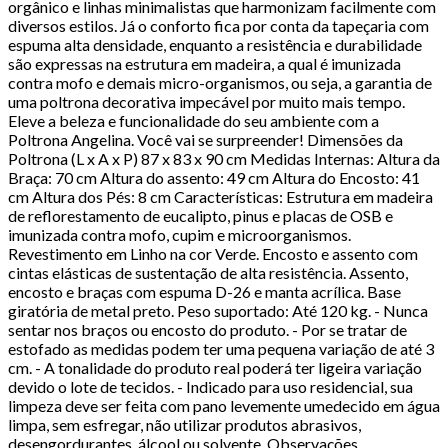
orgânico e linhas minimalistas que harmonizam facilmente com
diversos estilos. Já o conforto fica por conta da tapeçaria com
espuma alta densidade, enquanto a resistência e durabilidade
são expressas na estrutura em madeira, a qual é imunizada
contra mofo e demais micro-organismos, ou seja, a garantia de
uma poltrona decorativa impecável por muito mais tempo.
Eleve a beleza e funcionalidade do seu ambiente com a
Poltrona Angelina. Você vai se surpreender! Dimensões da
Poltrona (L x A x P) 87 x 83 x 90 cm Medidas Internas: Altura da
Braça: 70 cm Altura do assento: 49 cm Altura do Encosto: 41
cm Altura dos Pés: 8 cm Características: Estrutura em madeira
de reflorestamento de eucalipto, pinus e placas de OSB e
imunizada contra mofo, cupim e microorganismos.
Revestimento em Linho na cor Verde. Encosto e assento com
cintas elásticas de sustentação de alta resistência. Assento,
encosto e braças com espuma D-26 e manta acrílica. Base
giratória de metal preto. Peso suportado: Até 120 kg. - Nunca
sentar nos braços ou encosto do produto. - Por se tratar de
estofado as medidas podem ter uma pequena variação de até 3
cm. - A tonalidade do produto real poderá ter ligeira variação
devido o lote de tecidos. - Indicado para uso residencial, sua
limpeza deve ser feita com pano levemente umedecido em água
limpa, sem esfregar, não utilizar produtos abrasivos,
desengordurantes, álcool ou solvente. Observações