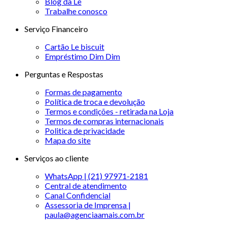
Blog da Le
Trabalhe conosco
Serviço Financeiro
Cartão Le biscuit
Empréstimo Dim Dim
Perguntas e Respostas
Formas de pagamento
Política de troca e devolução
Termos e condições - retirada na Loja
Termos de compras internacionais
Politica de privacidade
Mapa do site
Serviços ao cliente
WhatsApp | (21) 97971-2181
Central de atendimento
Canal Confidencial
Assessoria de Imprensa |
paula@agenciaamais.com.br