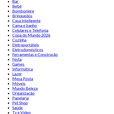
Bar
Bebê
Bomboniere
Brinquedos
Casa Inteligente
Cama e banho
Celulares e Telefonia
Copa do Mundo 2026
Cozinha
Eletroportáteis
Eletrodomésticos
Ferramentas e Construção
Festa
Games
Informática
Lazer
Mesa Posta
Móveis
Mundo Beleza
Organização
Papelaria
Pet Shop
Saúde
Tv e Vídeo