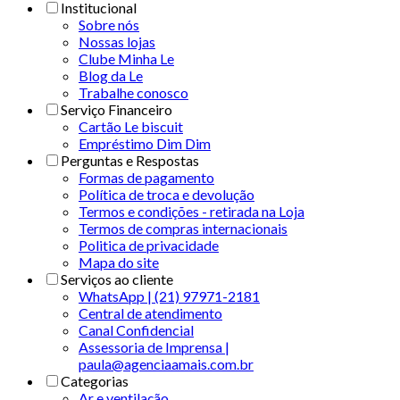
Institucional
Sobre nós
Nossas lojas
Clube Minha Le
Blog da Le
Trabalhe conosco
Serviço Financeiro
Cartão Le biscuit
Empréstimo Dim Dim
Perguntas e Respostas
Formas de pagamento
Política de troca e devolução
Termos e condições - retirada na Loja
Termos de compras internacionais
Politica de privacidade
Mapa do site
Serviços ao cliente
WhatsApp | (21) 97971-2181
Central de atendimento
Canal Confidencial
Assessoria de Imprensa |
paula@agenciaamais.com.br
Categorias
Ar e ventilação