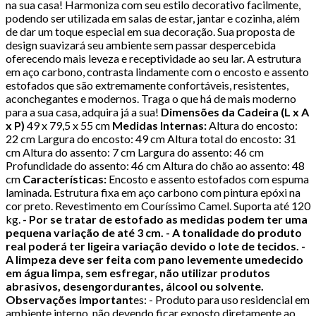
na sua casa! Harmoniza com seu estilo decorativo facilmente,
podendo ser utilizada em salas de estar, jantar e cozinha, além
de dar um toque especial em sua decoração. Sua proposta de
design suavizará seu ambiente sem passar despercebida
oferecendo mais leveza e receptividade ao seu lar. A estrutura
em aço carbono, contrasta lindamente com o encosto e assento
estofados que são extremamente confortáveis, resistentes,
aconchegantes e modernos. Traga o que há de mais moderno
para a sua casa, adquira já a sua!
Dimensões da Cadeira (L x A
x P)
49 x 79,5 x 55 cm
Medidas Internas:
Altura do encosto:
22 cm Largura do encosto: 49 cm Altura total do encosto: 31
cm Altura do assento: 7 cm Largura do assento: 46 cm
Profundidade do assento: 46 cm Altura do chão ao assento: 48
cm
Características:
Encosto e assento estofados com espuma
laminada. Estrutura fixa em aço carbono com pintura epóxi na
cor preto. Revestimento em Couríssimo Camel. Suporta até 120
kg.
- Por se tratar de estofado as medidas podem ter uma
pequena variação de até 3 cm. - A tonalidade do produto
real poderá ter ligeira variação devido o lote de tecidos. -
A limpeza deve ser feita com pano levemente umedecido
em água limpa, sem esfregar, não utilizar produtos
abrasivos, desengordurantes, álcool ou solvente.
Observações important
es: - Produto para uso residencial em
ambiente interno, não devendo ficar exposto diretamente ao