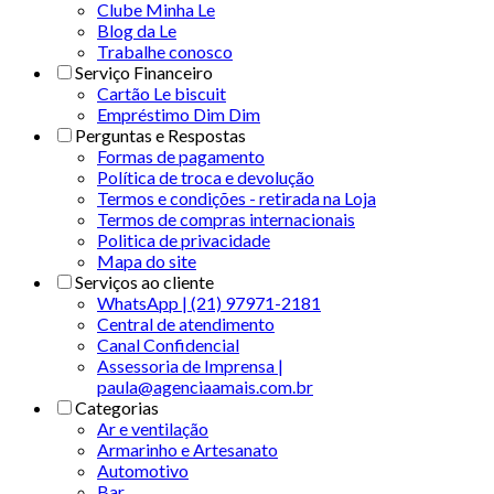
Clube Minha Le
Blog da Le
Trabalhe conosco
Serviço Financeiro
Cartão Le biscuit
Empréstimo Dim Dim
Perguntas e Respostas
Formas de pagamento
Política de troca e devolução
Termos e condições - retirada na Loja
Termos de compras internacionais
Politica de privacidade
Mapa do site
Serviços ao cliente
WhatsApp | (21) 97971-2181
Central de atendimento
Canal Confidencial
Assessoria de Imprensa |
paula@agenciaamais.com.br
Categorias
Ar e ventilação
Armarinho e Artesanato
Automotivo
Bar