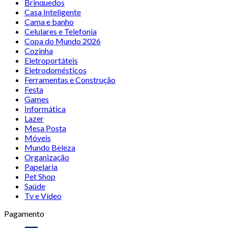
Brinquedos
Casa Inteligente
Cama e banho
Celulares e Telefonia
Copa do Mundo 2026
Cozinha
Eletroportáteis
Eletrodomésticos
Ferramentas e Construção
Festa
Games
Informática
Lazer
Mesa Posta
Móveis
Mundo Beleza
Organização
Papelaria
Pet Shop
Saúde
Tv e Vídeo
Pagamento