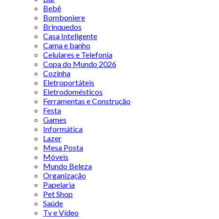
Bebê
Bomboniere
Brinquedos
Casa Inteligente
Cama e banho
Celulares e Telefonia
Copa do Mundo 2026
Cozinha
Eletroportáteis
Eletrodomésticos
Ferramentas e Construção
Festa
Games
Informática
Lazer
Mesa Posta
Móveis
Mundo Beleza
Organização
Papelaria
Pet Shop
Saúde
Tv e Vídeo