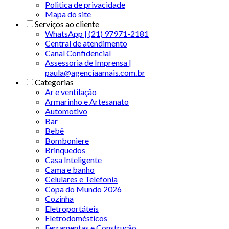
Politica de privacidade
Mapa do site
Serviços ao cliente
WhatsApp | (21) 97971-2181
Central de atendimento
Canal Confidencial
Assessoria de Imprensa |
paula@agenciaamais.com.br
Categorias
Ar e ventilação
Armarinho e Artesanato
Automotivo
Bar
Bebê
Bomboniere
Brinquedos
Casa Inteligente
Cama e banho
Celulares e Telefonia
Copa do Mundo 2026
Cozinha
Eletroportáteis
Eletrodomésticos
Ferramentas e Construção