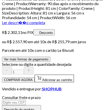
Creme | ProductWarranty: 90 dias após o recebimento do
produto | ProductHeight: 81 cm | ColorFamily: Creme |
SizeDescription: Altura: 81 cm x Largura: 56 cm x
Profundidade: 54 cm | ProductWidth: 56 cm
Ler descri��o completa
R$ 2.302,11
no PIX
Desconto
ou
R$ 2.557,90
em até
10x de R$ 255,79 sem juros
Parcele em até
10
x com o cartão
Le Biscuit
Ver mais formas de pagamento
Selecione ou digite a quantidade desejada
COMPRAR AGORA
Adicionar ao carrinho
Vendido e entregue por:
SHOPHUB
Consultar frete e prazo
Descrição do produto