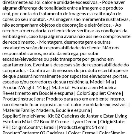
diretamente ao sol, calor e umidade excessivos. - Pode haver
alguma diferença de tonalidade entre a imagem e o produto
real, por conta do tratamento de imagens e a calibração de
cores do seu monitor. - As imagens são meramente ilustrativas,
não acompanham objetos de decoração e eletrônicos. - Ao
receber a mercadoria, o cliente deve verificar as condições da
embalagem, caso haja alguma avaria não assine o comprovante
de recebimento. - Montagem, desmontagem e outras
instalações serão de responsabilidade do cliente. Não nos
responsabilizamos, no ato da entrega, por subir
escadas/elevadores ou pelo transporte por guincho em
apartamentos. Eventuais despesas são de responsabilidade do
comprador. - Confira as dimensões do produto e certifique-se
de que passará normalmente por supostos elevadores, portas,
escadas e/ou corredores de sua residência. Model: Mia |
ProductWeight: 14 kg | Material: Estrutura em Madeira,
Revestimento em Bouclê e espuma | ColorSupplier: Creme |
ProductInstructions: Produto para uso em ambiente interno,
nao devendo ficar exposto ao sol, calor e umidade excessivos. |
MaterialFamily: Madeira, Bouclê e espuma |
SupplierSimpleName: Kit 02 Cadeiras de Jantar e Estar Living
Estofada Mia L02 Bouclê Creme - Lyam Decor | OriginState:
PR | OriginCountry: Brasil | ProductLength: 54 cm |
ProductContents: 02 Cadeiras | Color: Creme | ColorSimple: