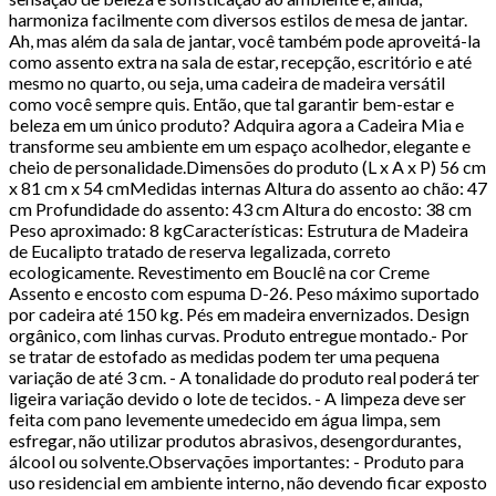
harmoniza facilmente com diversos estilos de mesa de jantar.
Ah, mas além da sala de jantar, você também pode aproveitá-la
como assento extra na sala de estar, recepção, escritório e até
mesmo no quarto, ou seja, uma cadeira de madeira versátil
como você sempre quis. Então, que tal garantir bem-estar e
beleza em um único produto? Adquira agora a Cadeira Mia e
transforme seu ambiente em um espaço acolhedor, elegante e
cheio de personalidade.Dimensões do produto (L x A x P) 56 cm
x 81 cm x 54 cmMedidas internas Altura do assento ao chão: 47
cm Profundidade do assento: 43 cm Altura do encosto: 38 cm
Peso aproximado: 8 kgCaracterísticas: Estrutura de Madeira
de Eucalipto tratado de reserva legalizada, correto
ecologicamente. Revestimento em Bouclê na cor Creme
Assento e encosto com espuma D-26. Peso máximo suportado
por cadeira até 150 kg. Pés em madeira envernizados. Design
orgânico, com linhas curvas. Produto entregue montado.- Por
se tratar de estofado as medidas podem ter uma pequena
variação de até 3 cm. - A tonalidade do produto real poderá ter
ligeira variação devido o lote de tecidos. - A limpeza deve ser
feita com pano levemente umedecido em água limpa, sem
esfregar, não utilizar produtos abrasivos, desengordurantes,
álcool ou solvente.Observações importantes: - Produto para
uso residencial em ambiente interno, não devendo ficar exposto