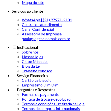
Mapa do site
Serviços ao cliente
WhatsApp | (21) 97971-2181
Central de atendimento
Canal Confidencial
Assessoria de Imprensa |
paula@agenciaamais.com.br
Institucional
Sobre nós
Nossas lojas
Clube Minha Le
Blog da Le
Trabalhe conosco
Serviço Financeiro
Cartão Le biscuit
Empréstimo Dim Dim
Perguntas e Respostas
Formas de pagamento
Política de troca e devolução
Termos e condições - retirada na Loja
Termos de compras internacionais