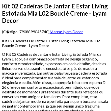
Kit 02 Cadeiras De Jantar E Estar Living
Estofada Mia L02 Bouclê Creme - Lyam
Decor
(C�digo:
7908899045740
)
Marca:
Lyam Decor
Kit 02 Cadeiras De Jantar E Estar Living Estofada Mia L02
Bouclê Creme - Lyam Decor
O Kit 02 Cadeiras de Jantar e Estar Living Estofada Mia, da
Lyam Decor, é a combinação perfeita de design orgânico,
conforto e modernidade, expressos em cada detalhe, desde as
linhas curvas do assento e encosto até os pés de madeira
maciça envernizada. Em outras palavras, essa cadeira estofada
é ideal para complementar sua sala de jantar ou estar com
elegância e estilo. Além disso, a tapeçaria feita com espuma D-
26 oferece um conforto excepcional, permitindo que você
desfrute de momentos prazerosos durante suas refeições ou
conversas com amigos e familiares. Para completar, essa
cadeira de jantar moderna é perfeita para quem busca uma sala
de jantar contemporânea, já que seu design único traz uma
sensação de beleza e sofisticação ao ambiente e, ainda,