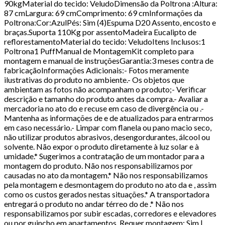
90kgMaterial do tecido: VeludoDimensão da Poltrona :Altura:
87 cmLargura: 69 cmComprimento: 69 cmInformações da
Poltrona:Cor:AzulPés: Sim (4)Espuma D20 Assento, encosto e
braças.Suporta 110Kg por assentoMadeira Eucalipto de
reflorestamentoMaterial do tecido: VeludoItens Inclusos:1
Poltrona1 PuffManual de MontagemKit completo para
montagem e manual de instruçõesGarantia:3 meses contra de
fabricaçãoInformações Adicionais:- Fotos meramente
ilustrativas do produto no ambiente.- Os objetos que
ambientam as fotos não acompanham o produto;- Verificar
descrição e tamanho do produto antes da compra.- Avaliar a
mercadoria no ato do e recuse em caso de divergência ou .-
Mantenha as informações de e de atualizados para entrarmos
em caso necessário.- Limpar com flanela ou pano macio seco,
não utilizar produtos abrasivos, desengordurantes, álcool ou
solvente. Não expor o produto diretamente à luz solar e à
umidade.* Sugerimos a contratação de um montador para a
montagem do produto. Não nos responsabilizamos por
causadas no ato da montagem.* Não nos responsabilizamos
pela montagem e desmontagem do produto no ato da e , assim
como os custos gerados nestas situações.* A transportadora
entregará o produto no andar térreo do de .* Não nos
responsabilizamos por subir escadas, corredores e elevadores
ou por guincho em apartamentos. Requer montagem: Sim |