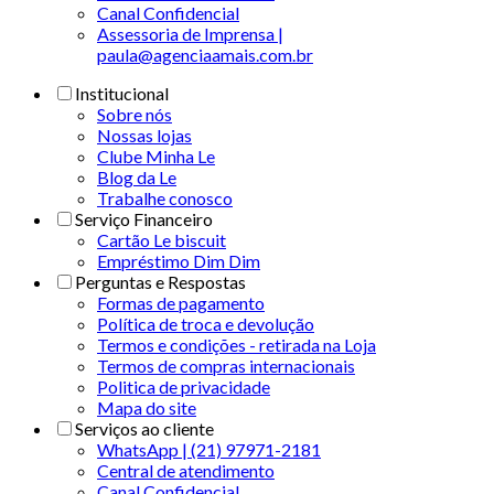
Canal Confidencial
Assessoria de Imprensa |
paula@agenciaamais.com.br
Institucional
Sobre nós
Nossas lojas
Clube Minha Le
Blog da Le
Trabalhe conosco
Serviço Financeiro
Cartão Le biscuit
Empréstimo Dim Dim
Perguntas e Respostas
Formas de pagamento
Política de troca e devolução
Termos e condições - retirada na Loja
Termos de compras internacionais
Politica de privacidade
Mapa do site
Serviços ao cliente
WhatsApp | (21) 97971-2181
Central de atendimento
Canal Confidencial