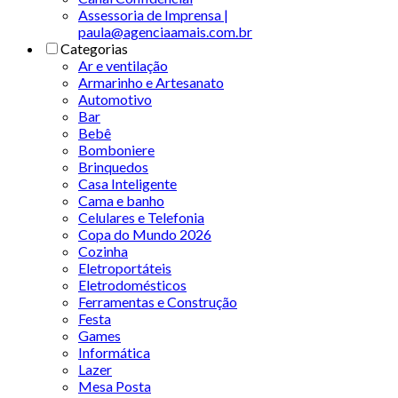
Assessoria de Imprensa |
paula@agenciaamais.com.br
Categorias
Ar e ventilação
Armarinho e Artesanato
Automotivo
Bar
Bebê
Bomboniere
Brinquedos
Casa Inteligente
Cama e banho
Celulares e Telefonia
Copa do Mundo 2026
Cozinha
Eletroportáteis
Eletrodomésticos
Ferramentas e Construção
Festa
Games
Informática
Lazer
Mesa Posta