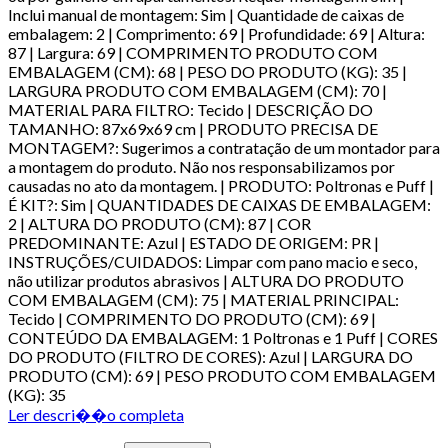
Inclui manual de montagem: Sim | Quantidade de caixas de
embalagem: 2 | Comprimento: 69 | Profundidade: 69 | Altura:
87 | Largura: 69 | COMPRIMENTO PRODUTO COM
EMBALAGEM (CM): 68 | PESO DO PRODUTO (KG): 35 |
LARGURA PRODUTO COM EMBALAGEM (CM): 70 |
MATERIAL PARA FILTRO: Tecido | DESCRIÇÃO DO
TAMANHO: 87x69x69 cm | PRODUTO PRECISA DE
MONTAGEM?: Sugerimos a contratação de um montador para
a montagem do produto. Não nos responsabilizamos por
causadas no ato da montagem. | PRODUTO: Poltronas e Puff |
É KIT?: Sim | QUANTIDADES DE CAIXAS DE EMBALAGEM:
2 | ALTURA DO PRODUTO (CM): 87 | COR
PREDOMINANTE: Azul | ESTADO DE ORIGEM: PR |
INSTRUÇÕES/CUIDADOS: Limpar com pano macio e seco,
não utilizar produtos abrasivos | ALTURA DO PRODUTO
COM EMBALAGEM (CM): 75 | MATERIAL PRINCIPAL:
Tecido | COMPRIMENTO DO PRODUTO (CM): 69 |
CONTEÚDO DA EMBALAGEM: 1 Poltronas e 1 Puff | CORES
DO PRODUTO (FILTRO DE CORES): Azul | LARGURA DO
PRODUTO (CM): 69 | PESO PRODUTO COM EMBALAGEM
(KG): 35
Ler descri��o completa