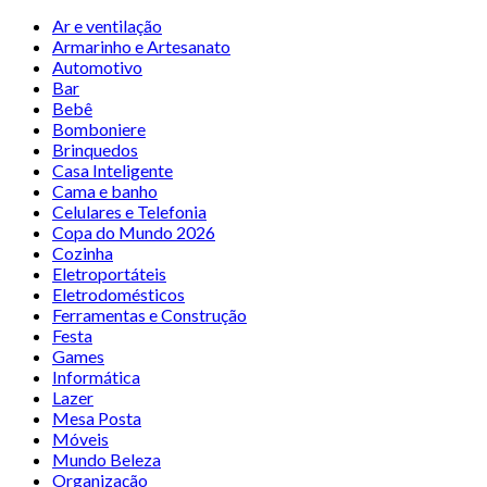
Ar e ventilação
Armarinho e Artesanato
Automotivo
Bar
Bebê
Bomboniere
Brinquedos
Casa Inteligente
Cama e banho
Celulares e Telefonia
Copa do Mundo 2026
Cozinha
Eletroportáteis
Eletrodomésticos
Ferramentas e Construção
Festa
Games
Informática
Lazer
Mesa Posta
Móveis
Mundo Beleza
Organização