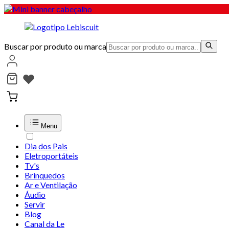
Buscar por produto ou marca
Menu
Dia dos Pais
Eletroportáteis
Tv's
Brinquedos
Ar e Ventilação
Áudio
Servir
Blog
Canal da Le