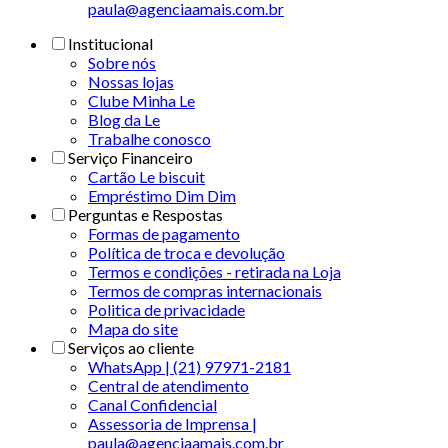
paula@agenciaamais.com.br
Institucional
Sobre nós
Nossas lojas
Clube Minha Le
Blog da Le
Trabalhe conosco
Serviço Financeiro
Cartão Le biscuit
Empréstimo Dim Dim
Perguntas e Respostas
Formas de pagamento
Política de troca e devolução
Termos e condições - retirada na Loja
Termos de compras internacionais
Politica de privacidade
Mapa do site
Serviços ao cliente
WhatsApp | (21) 97971-2181
Central de atendimento
Canal Confidencial
Assessoria de Imprensa |
paula@agenciaamais.com.br