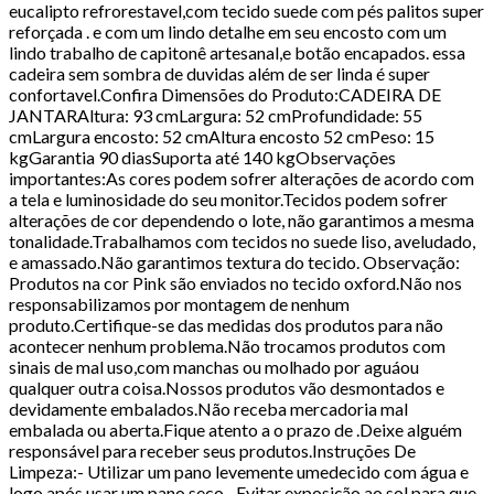
eucalipto refrorestavel,com tecido suede com pés palitos super
reforçada . e com um lindo detalhe em seu encosto com um
lindo trabalho de capitonê artesanal,e botão encapados. essa
cadeira sem sombra de duvidas além de ser linda é super
confortavel.Confira Dimensões do Produto:CADEIRA DE
JANTARAltura: 93 cmLargura: 52 cmProfundidade: 55
cmLargura encosto: 52 cmAltura encosto 52 cmPeso: 15
kgGarantia 90 diasSuporta até 140 kgObservações
importantes:As cores podem sofrer alterações de acordo com
a tela e luminosidade do seu monitor.Tecidos podem sofrer
alterações de cor dependendo o lote, não garantimos a mesma
tonalidade.Trabalhamos com tecidos no suede liso, aveludado,
e amassado.Não garantimos textura do tecido. Observação:
Produtos na cor Pink são enviados no tecido oxford.Não nos
responsabilizamos por montagem de nenhum
produto.Certifique-se das medidas dos produtos para não
acontecer nenhum problema.Não trocamos produtos com
sinais de mal uso,com manchas ou molhado por aguáou
qualquer outra coisa.Nossos produtos vão desmontados e
devidamente embalados.Não receba mercadoria mal
embalada ou aberta.Fique atento a o prazo de .Deixe alguém
responsável para receber seus produtos.Instruções De
Limpeza:- Utilizar um pano levemente umedecido com água e
logo após usar um pano seco.- Evitar exposição ao sol para que