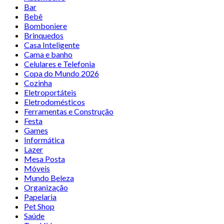
Bar
Bebê
Bomboniere
Brinquedos
Casa Inteligente
Cama e banho
Celulares e Telefonia
Copa do Mundo 2026
Cozinha
Eletroportáteis
Eletrodomésticos
Ferramentas e Construção
Festa
Games
Informática
Lazer
Mesa Posta
Móveis
Mundo Beleza
Organização
Papelaria
Pet Shop
Saúde