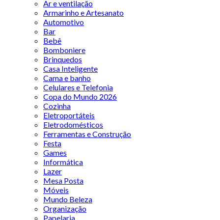
Ar e ventilação
Armarinho e Artesanato
Automotivo
Bar
Bebê
Bomboniere
Brinquedos
Casa Inteligente
Cama e banho
Celulares e Telefonia
Copa do Mundo 2026
Cozinha
Eletroportáteis
Eletrodomésticos
Ferramentas e Construção
Festa
Games
Informática
Lazer
Mesa Posta
Móveis
Mundo Beleza
Organização
Papelaria