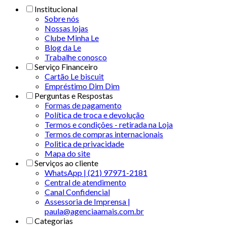
Institucional
Sobre nós
Nossas lojas
Clube Minha Le
Blog da Le
Trabalhe conosco
Serviço Financeiro
Cartão Le biscuit
Empréstimo Dim Dim
Perguntas e Respostas
Formas de pagamento
Política de troca e devolução
Termos e condições - retirada na Loja
Termos de compras internacionais
Politica de privacidade
Mapa do site
Serviços ao cliente
WhatsApp | (21) 97971-2181
Central de atendimento
Canal Confidencial
Assessoria de Imprensa |
paula@agenciaamais.com.br
Categorias