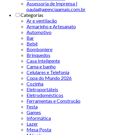
Assessoria de Imprensa |
paula@agenciaamais.com.br
Categorias
Ar e ventilação
Armarinho e Artesanato
Automotivo
Bar
Bebê
Bomboniere
Brinquedos
Casa Inteligente
Cama e banho
Celulares e Telefonia
Copa do Mundo 2026
Cozinha
Eletroportáteis
Eletrodomésticos
Ferramentas e Construção
Festa
Games
Informática
Lazer
Mesa Posta