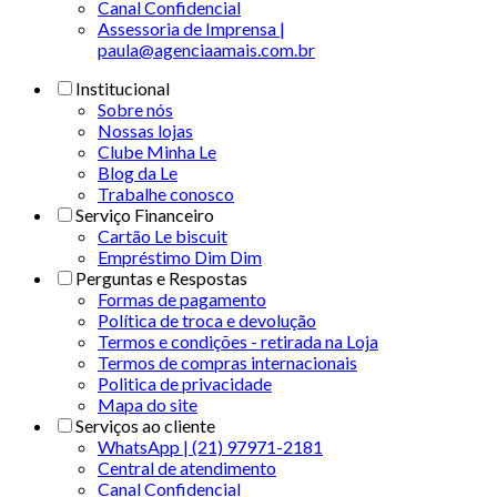
Canal Confidencial
Assessoria de Imprensa |
paula@agenciaamais.com.br
Institucional
Sobre nós
Nossas lojas
Clube Minha Le
Blog da Le
Trabalhe conosco
Serviço Financeiro
Cartão Le biscuit
Empréstimo Dim Dim
Perguntas e Respostas
Formas de pagamento
Política de troca e devolução
Termos e condições - retirada na Loja
Termos de compras internacionais
Politica de privacidade
Mapa do site
Serviços ao cliente
WhatsApp | (21) 97971-2181
Central de atendimento
Canal Confidencial