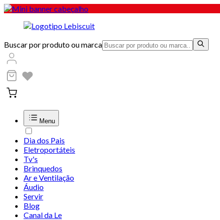
Buscar por produto ou marca
Menu
Dia dos Pais
Eletroportáteis
Tv's
Brinquedos
Ar e Ventilação
Áudio
Servir
Blog
Canal da Le