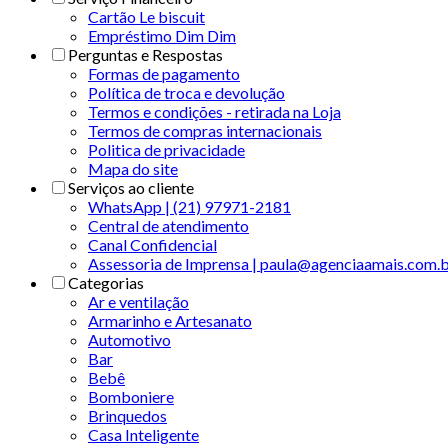
Cartão Le biscuit
Empréstimo Dim Dim
Perguntas e Respostas
Formas de pagamento
Política de troca e devolução
Termos e condições - retirada na Loja
Termos de compras internacionais
Politica de privacidade
Mapa do site
Serviços ao cliente
WhatsApp | (21) 97971-2181
Central de atendimento
Canal Confidencial
Assessoria de Imprensa | paula@agenciaamais.com.
Categorias
Ar e ventilação
Armarinho e Artesanato
Automotivo
Bar
Bebê
Bomboniere
Brinquedos
Casa Inteligente