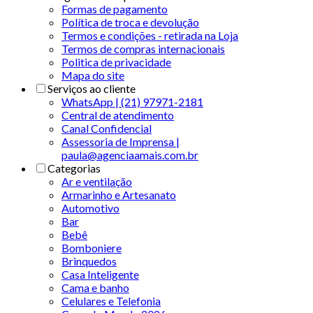
Formas de pagamento
Política de troca e devolução
Termos e condições - retirada na Loja
Termos de compras internacionais
Politica de privacidade
Mapa do site
Serviços ao cliente
WhatsApp | (21) 97971-2181
Central de atendimento
Canal Confidencial
Assessoria de Imprensa |
paula@agenciaamais.com.br
Categorias
Ar e ventilação
Armarinho e Artesanato
Automotivo
Bar
Bebê
Bomboniere
Brinquedos
Casa Inteligente
Cama e banho
Celulares e Telefonia