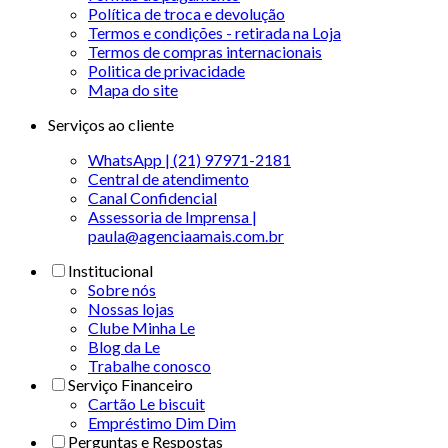
Política de troca e devolução
Termos e condições - retirada na Loja
Termos de compras internacionais
Politica de privacidade
Mapa do site
Serviços ao cliente
WhatsApp | (21) 97971-2181
Central de atendimento
Canal Confidencial
Assessoria de Imprensa |
paula@agenciaamais.com.br
Institucional
Sobre nós
Nossas lojas
Clube Minha Le
Blog da Le
Trabalhe conosco
Serviço Financeiro
Cartão Le biscuit
Empréstimo Dim Dim
Perguntas e Respostas