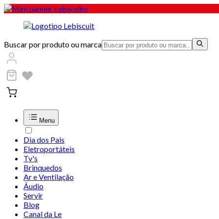
Buscar por produto ou marca
Menu
Dia dos Pais
Eletroportáteis
Tv's
Brinquedos
Ar e Ventilação
Áudio
Servir
Blog
Canal da Le