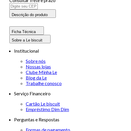
Consultar frete e prazo
Descrição do produto
Ficha Técnica
Sobre a Le biscuit
Institucional
Sobre nós
Nossas lojas
Clube Minha Le
Blog da Le
Trabalhe conosco
Serviço Financeiro
Cartão Le biscuit
Empréstimo Dim Dim
Perguntas e Respostas
Formas de pagamento