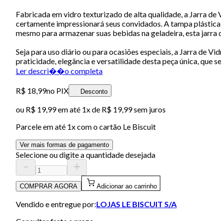
Fabricada em vidro texturizado de alta qualidade, a Jarra d
certamente impressionará seus convidados. A tampa plástica 
mesmo para armazenar suas bebidas na geladeira, esta jarra d
Seja para uso diário ou para ocasiões especiais, a Jarra de V
praticidade, elegância e versatilidade desta peça única, que 
Ler descri��o completa
R$ 18,99
no PIX
Desconto
ou
R$ 19,99
em até 1x de
R$ 19,99
sem juros
Parcele em até
1
x com o cartão
Le Biscuit
Ver mais formas de pagamento
Selecione ou digite a quantidade desejada
COMPRAR AGORA
Adicionar ao carrinho
Vendido e entregue por:
LOJAS LE BISCUIT S/A