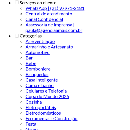
Serviços ao cliente
WhatsApp | (21) 97971-2181
Central de atendimento
Canal Confidencial
Assessoria de Imprensa |
paula@agenciaamais.com.br
Categorias
Ar e ventilação
Armarinho e Artesanato
Automotivo
Bar
Bebê
Bomboniere
Brinquedos
Casa Inteligente
Cama e banho
Celulares e Telefonia
Copa do Mundo 2026
Cozinha
Eletroportáteis
Eletrodomésticos
Ferramentas e Construção
Festa
Games