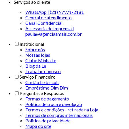
Serviços ao cliente
WhatsApp | (21) 97971-2181
Central de atendimento
Canal Confidencial
Assessoria de Imprensa |
paula@agenciaamais.com.br
Institucional
Sobre nós
Nossas lojas
Clube Minha Le
Blog da Le
Trabalhe conosco
Serviço Financeiro
Cartão Le biscuit
Empréstimo Dim Dim
Perguntas e Respostas
Formas de pagamento
Política de troca e devolução
Termos e condições - retirada na Loja
Termos de compras internacionais
Politica de privacidade
Mapa do site