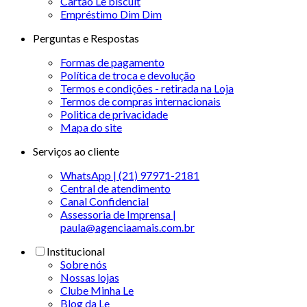
Cartão Le biscuit
Empréstimo Dim Dim
Perguntas e Respostas
Formas de pagamento
Política de troca e devolução
Termos e condições - retirada na Loja
Termos de compras internacionais
Politica de privacidade
Mapa do site
Serviços ao cliente
WhatsApp | (21) 97971-2181
Central de atendimento
Canal Confidencial
Assessoria de Imprensa |
paula@agenciaamais.com.br
Institucional
Sobre nós
Nossas lojas
Clube Minha Le
Blog da Le