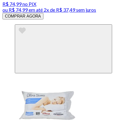
R$ 74,99
no PIX
ou
R$ 74,99
em até
2x de R$ 37,49 sem juros
COMPRAR AGORA