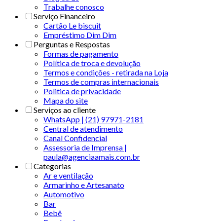
Trabalhe conosco
Serviço Financeiro
Cartão Le biscuit
Empréstimo Dim Dim
Perguntas e Respostas
Formas de pagamento
Política de troca e devolução
Termos e condições - retirada na Loja
Termos de compras internacionais
Politica de privacidade
Mapa do site
Serviços ao cliente
WhatsApp | (21) 97971-2181
Central de atendimento
Canal Confidencial
Assessoria de Imprensa |
paula@agenciaamais.com.br
Categorias
Ar e ventilação
Armarinho e Artesanato
Automotivo
Bar
Bebê