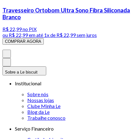
Travesseiro Ortobom Ultra Sono Fibra Siliconada
Branco
R$ 22,99
no PIX
ou
R$ 22,99
em até 1x de
R$ 22,99
sem juros
COMPRAR AGORA
Sobre a Le biscuit
Institucional
Sobre nós
Nossas lojas
Clube Minha Le
Blog da Le
Trabalhe conosco
Serviço Financeiro