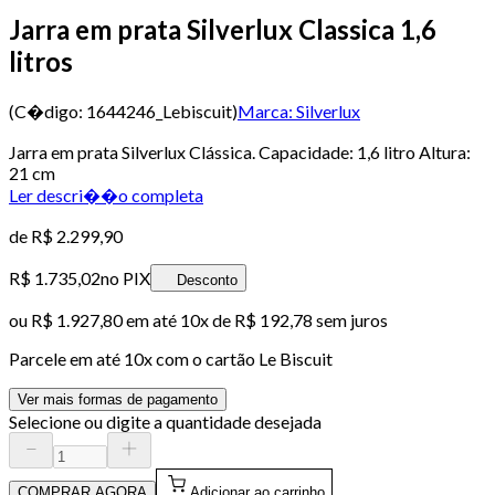
Jarra em prata Silverlux Classica 1,6
litros
(C�digo:
1644246_Lebiscuit
)
Marca:
Silverlux
Jarra em prata Silverlux Clássica. Capacidade: 1,6 litro Altura:
21 cm
Ler descri��o completa
de
R$ 2.299,90
R$ 1.735,02
no PIX
Desconto
ou
R$ 1.927,80
em até
10x de R$ 192,78 sem juros
Parcele em até
10
x com o cartão
Le Biscuit
Ver mais formas de pagamento
Selecione ou digite a quantidade desejada
COMPRAR AGORA
Adicionar ao carrinho