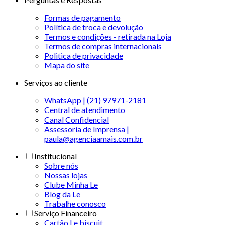
Formas de pagamento
Política de troca e devolução
Termos e condições - retirada na Loja
Termos de compras internacionais
Politica de privacidade
Mapa do site
Serviços ao cliente
WhatsApp | (21) 97971-2181
Central de atendimento
Canal Confidencial
Assessoria de Imprensa |
paula@agenciaamais.com.br
Institucional
Sobre nós
Nossas lojas
Clube Minha Le
Blog da Le
Trabalhe conosco
Serviço Financeiro
Cartão Le biscuit