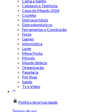
Cama e banho
Celulares e Telefonia
Copa do Mundo 2026
Cozinha
Eletroportáteis
Eletrodomésticos
Ferramentas e Construção
Festa
Games
Informática
Lazer
Mesa Posta
Móveis
Mundo Beleza
Organização
Papelaria
Pet Shop
Saúde
Tv e Vídeo
Política de privacidade
Termos de uso