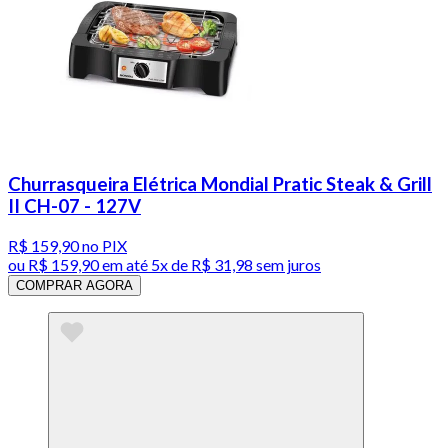
Churrasqueira Elétrica Mondial Pratic Steak & Grill
II CH-07 - 127V
R$ 159,90
no PIX
ou
R$ 159,90
em até
5x de R$ 31,98 sem juros
COMPRAR AGORA