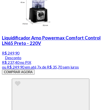
Liquidificador Arno Powermax Comfort Control
LN65 Preto - 220V
R$ 249,90
Desconto
R$ 237,40
no PIX
ou
R$ 249,90
em até
7x de R$ 35,70 sem juros
COMPRAR AGORA