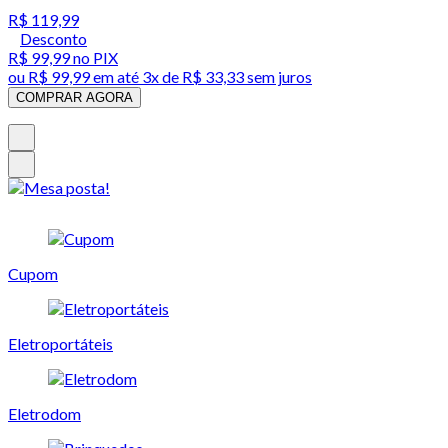
R$ 119,99
Desconto
R$ 99,99
no PIX
ou
R$ 99,99
em até
3x de R$ 33,33 sem juros
COMPRAR AGORA
Cupom
Eletroportáteis
Eletrodom