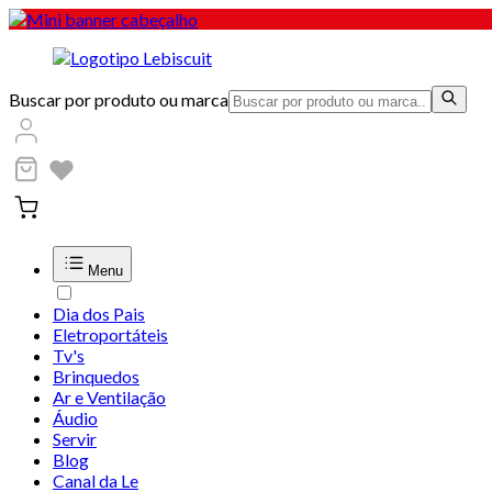
Buscar por produto ou marca
Menu
Dia dos Pais
Eletroportáteis
Tv's
Brinquedos
Ar e Ventilação
Áudio
Servir
Blog
Canal da Le