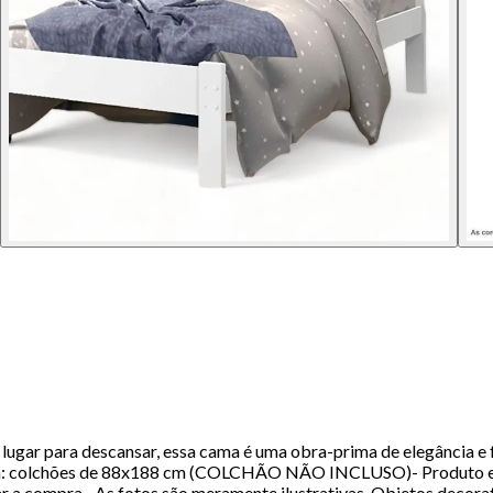
 lugar para descansar, essa cama é uma obra-prima de elegância 
ara: colchões de 88x188 cm (COLCHÃO NÃO INCLUSO)- Produto 
izar a compra.- As fotos são meramente ilustrativas. Objetos dec