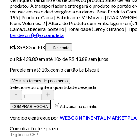
produto.- A transportadora entregará o produto no portão e/ou
recusar em caso de divergência ou danos. Peso Produto Com 
195 | Produto: Cama | Fabricante: VJ Móveis | MAX_WEIGH
Num. Volumes: 2 | Altura do Produto com Embalagem (cm): 10
Cama/Cabeceira: Solteiro | Tonalidade (Leroy): Branco | T
Ler descri��o completa
R$ 359,82
no PIX
Desconto
ou
R$ 438,80
em até
10x de R$ 43,88 sem juros
Parcele em até
10
x com o cartão
Le Biscuit
Ver mais formas de pagamento
Selecione ou digite a quantidade desejada
COMPRAR AGORA
Adicionar ao carrinho
Vendido e entregue por:
WEBCONTINENTAL MARKETPLA
Consultar frete e prazo