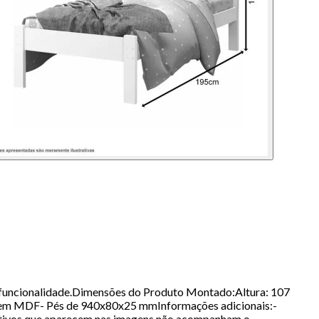
e funcionalidade.Dimensões do Produto Montado:Altura: 107
em MDF- Pés de 940x80x25 mmInformações adicionais:-
orativos que aparecem nas imagens não acompanham o