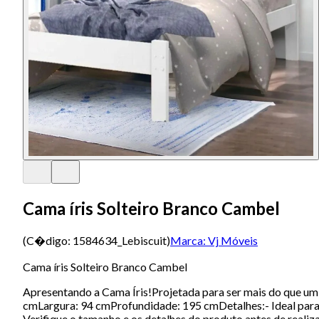
Cama íris Solteiro Branco Cambel
(C�digo:
1584634_Lebiscuit
)
Marca:
Vj Móveis
Cama íris Solteiro Branco Cambel
Apresentando a Cama Íris!Projetada para ser mais do que um
cmLargura: 94 cmProfundidade: 195 cmDetalhes:- Ideal p
Verifique o tamanho e os detalhes do produto antes de real