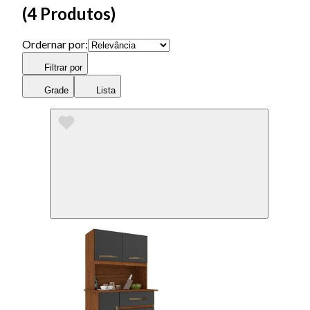
(
4 Produtos
)
Ordernar por:
Filtrar por
Grade
Lista