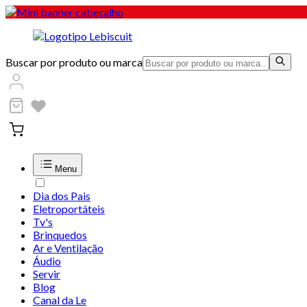
Buscar por produto ou marca
Menu
Dia dos Pais
Eletroportáteis
Tv's
Brinquedos
Ar e Ventilação
Áudio
Servir
Blog
Canal da Le