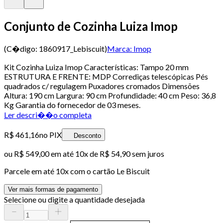
Conjunto de Cozinha Luiza Imop
(C�digo:
1860917_Lebiscuit
)
Marca:
Imop
Kit Cozinha Luiza Imop Características: Tampo 20 mm
ESTRUTURA E FRENTE: MDP Corrediças telescópicas Pés
quadrados c/ regulagem Puxadores cromados Dimensões
Altura: 190 cm Largura: 90 cm Profundidade: 40 cm Peso: 36,8
Kg Garantia do fornecedor de 03 meses.
Ler descri��o completa
R$ 461,16
no PIX
Desconto
ou
R$ 549,00
em até
10x de R$ 54,90 sem juros
Parcele em até
10
x com o cartão
Le Biscuit
Ver mais formas de pagamento
Selecione ou digite a quantidade desejada