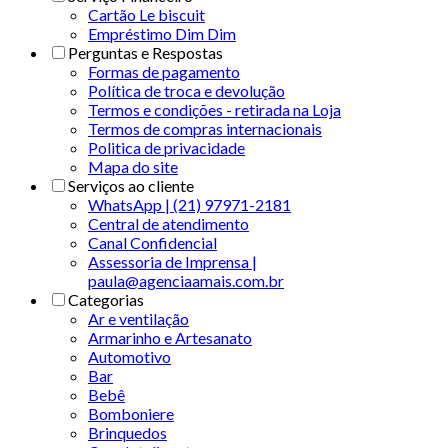
Cartão Le biscuit
Empréstimo Dim Dim
Perguntas e Respostas
Formas de pagamento
Política de troca e devolução
Termos e condições - retirada na Loja
Termos de compras internacionais
Politica de privacidade
Mapa do site
Serviços ao cliente
WhatsApp | (21) 97971-2181
Central de atendimento
Canal Confidencial
Assessoria de Imprensa |
paula@agenciaamais.com.br
Categorias
Ar e ventilação
Armarinho e Artesanato
Automotivo
Bar
Bebê
Bomboniere
Brinquedos