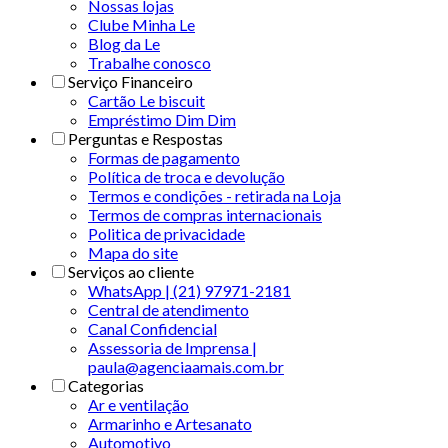
Nossas lojas
Clube Minha Le
Blog da Le
Trabalhe conosco
Serviço Financeiro
Cartão Le biscuit
Empréstimo Dim Dim
Perguntas e Respostas
Formas de pagamento
Política de troca e devolução
Termos e condições - retirada na Loja
Termos de compras internacionais
Politica de privacidade
Mapa do site
Serviços ao cliente
WhatsApp | (21) 97971-2181
Central de atendimento
Canal Confidencial
Assessoria de Imprensa |
paula@agenciaamais.com.br
Categorias
Ar e ventilação
Armarinho e Artesanato
Automotivo