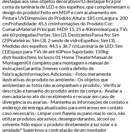
destaque aos seus objetos decorativos!O destaque fica por
conta da luminária de LED e dos espelhos, que complementam o
design do produto!Feito em MDP e com acabamento em
Pintura UVDimensões do Produto:Altura: 185 cmLargura: 200
cmProfundidade: 45,5 cmInformações do Produto:Cor:
CumaruMaterial Principal: MDP 15, 25 e 40mmIdeal para TVs
até 60 polegadasPortas: Sim (2). DeslizantesPassa fio: Sim
(2)Prateleiras: Sim (3). 2 sendo de vidroEspelhos: Sim (3).
Medidas dos espelhos: 44,5 x 36,7 cmLuminária de LED: Sim
(1)Espaço para TVs de até 60Peso Suportado: 150kg
distribuídosItens Inclusos:01 Home TheaterManual de
MontagemKit completo para montagem e manual de
instruçõesGarantia:3 meses contra defeito de
fabricaçãoInformações Adicionais:- Fotos meramente
ilustrativas do produto no ambiente.- Os objetos que
ambientam as fotos não acompanham o produto;- Verificar
descrição e tamanho do produto antes da compra.- Avaliar a
mercadoria no ato do recebimento e recusar em caso de
divergência ou avarias.- Mantenha as informações de contato e
endereço de entrega atualizados para entrarmos em contato
caso necessário.- Limpar com flanela ou pano macio seco, não
utilizar produtos abrasivos, desengordurantes, álcool ou
solvente. Não expor o produto diretamente à luz solar e à
umidade.* Sugerimos a contratação de um montador