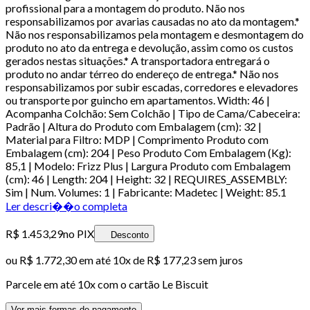
profissional para a montagem do produto. Não nos
responsabilizamos por avarias causadas no ato da montagem.*
Não nos responsabilizamos pela montagem e desmontagem do
produto no ato da entrega e devolução, assim como os custos
gerados nestas situações.* A transportadora entregará o
produto no andar térreo do endereço de entrega.* Não nos
responsabilizamos por subir escadas, corredores e elevadores
ou transporte por guincho em apartamentos. Width: 46 |
Acompanha Colchão: Sem Colchão | Tipo de Cama/Cabeceira:
Padrão | Altura do Produto com Embalagem (cm): 32 |
Material para Filtro: MDP | Comprimento Produto com
Embalagem (cm): 204 | Peso Produto Com Embalagem (Kg):
85,1 | Modelo: Frizz Plus | Largura Produto com Embalagem
(cm): 46 | Length: 204 | Height: 32 | REQUIRES_ASSEMBLY:
Sim | Num. Volumes: 1 | Fabricante: Madetec | Weight: 85.1
Ler descri��o completa
R$ 1.453,29
no PIX
Desconto
ou
R$ 1.772,30
em até
10x de R$ 177,23 sem juros
Parcele em até
10
x com o cartão
Le Biscuit
Ver mais formas de pagamento