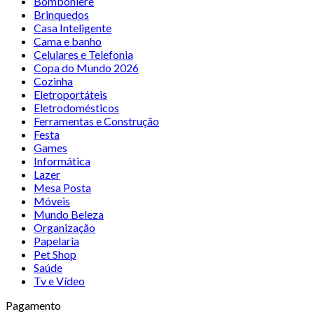
Bomboniere
Brinquedos
Casa Inteligente
Cama e banho
Celulares e Telefonia
Copa do Mundo 2026
Cozinha
Eletroportáteis
Eletrodomésticos
Ferramentas e Construção
Festa
Games
Informática
Lazer
Mesa Posta
Móveis
Mundo Beleza
Organização
Papelaria
Pet Shop
Saúde
Tv e Vídeo
Pagamento