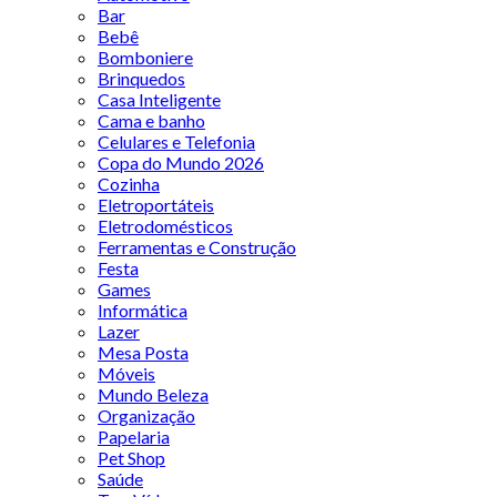
Bar
Bebê
Bomboniere
Brinquedos
Casa Inteligente
Cama e banho
Celulares e Telefonia
Copa do Mundo 2026
Cozinha
Eletroportáteis
Eletrodomésticos
Ferramentas e Construção
Festa
Games
Informática
Lazer
Mesa Posta
Móveis
Mundo Beleza
Organização
Papelaria
Pet Shop
Saúde