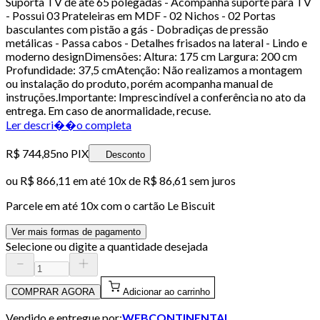
Suporta TV de até 65 polegadas - Acompanha suporte para TV
- Possui 03 Prateleiras em MDF - 02 Nichos - 02 Portas
basculantes com pistão a gás - Dobradiças de pressão
metálicas - Passa cabos - Detalhes frisados na lateral - Lindo e
moderno designDimensões: Altura: 175 cm Largura: 200 cm
Profundidade: 37,5 cmAtenção: Não realizamos a montagem
ou instalação do produto, porém acompanha manual de
instruções.Importante: Imprescindível a conferência no ato da
entrega. Em caso de anormalidade, recuse.
Ler descri��o completa
R$ 744,85
no PIX
Desconto
ou
R$ 866,11
em até
10x de R$ 86,61 sem juros
Parcele em até
10
x com o cartão
Le Biscuit
Ver mais formas de pagamento
Selecione ou digite a quantidade desejada
COMPRAR AGORA
Adicionar ao carrinho
Vendido e entregue por:
WEBCONTINENTAL