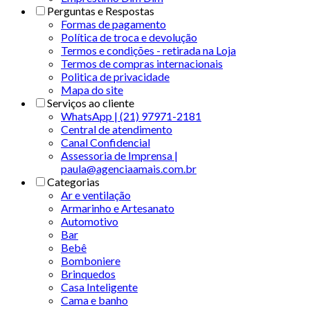
Perguntas e Respostas
Formas de pagamento
Política de troca e devolução
Termos e condições - retirada na Loja
Termos de compras internacionais
Politica de privacidade
Mapa do site
Serviços ao cliente
WhatsApp | (21) 97971-2181
Central de atendimento
Canal Confidencial
Assessoria de Imprensa |
paula@agenciaamais.com.br
Categorias
Ar e ventilação
Armarinho e Artesanato
Automotivo
Bar
Bebê
Bomboniere
Brinquedos
Casa Inteligente
Cama e banho