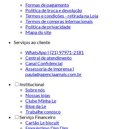
Formas de pagamento
Política de troca e devolução
Termos e condições - retirada na Loja
Termos de compras internacionais
Politica de privacidade
Mapa do site
Serviços ao cliente
WhatsApp | (21) 97971-2181
Central de atendimento
Canal Confidencial
Assessoria de Imprensa |
paula@agenciaamais.com.br
Institucional
Sobre nós
Nossas lojas
Clube Minha Le
Blog da Le
Trabalhe conosco
Serviço Financeiro
Cartão Le biscuit
Empréstimo Dim Dim