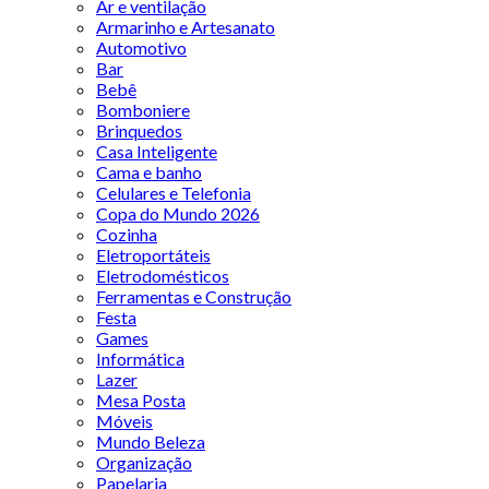
Ar e ventilação
Armarinho e Artesanato
Automotivo
Bar
Bebê
Bomboniere
Brinquedos
Casa Inteligente
Cama e banho
Celulares e Telefonia
Copa do Mundo 2026
Cozinha
Eletroportáteis
Eletrodomésticos
Ferramentas e Construção
Festa
Games
Informática
Lazer
Mesa Posta
Móveis
Mundo Beleza
Organização
Papelaria