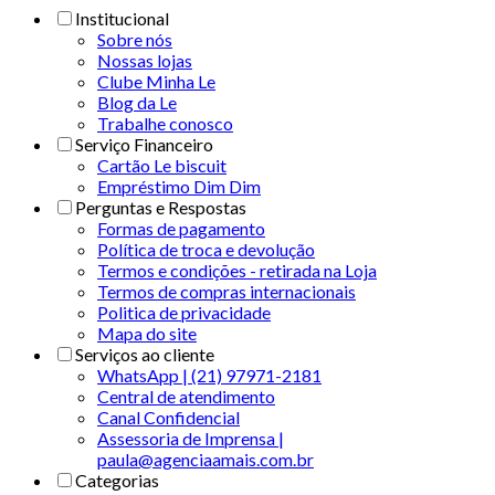
Institucional
Sobre nós
Nossas lojas
Clube Minha Le
Blog da Le
Trabalhe conosco
Serviço Financeiro
Cartão Le biscuit
Empréstimo Dim Dim
Perguntas e Respostas
Formas de pagamento
Política de troca e devolução
Termos e condições - retirada na Loja
Termos de compras internacionais
Politica de privacidade
Mapa do site
Serviços ao cliente
WhatsApp | (21) 97971-2181
Central de atendimento
Canal Confidencial
Assessoria de Imprensa |
paula@agenciaamais.com.br
Categorias