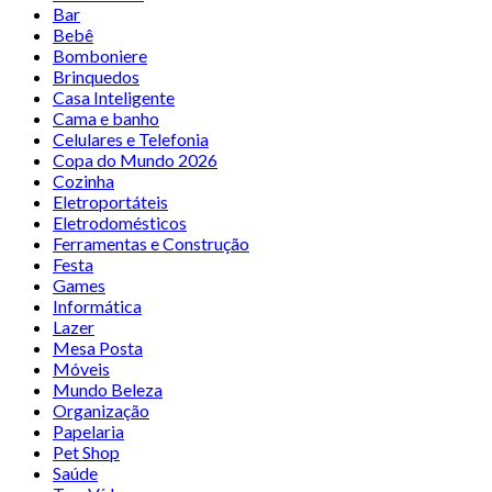
Bar
Bebê
Bomboniere
Brinquedos
Casa Inteligente
Cama e banho
Celulares e Telefonia
Copa do Mundo 2026
Cozinha
Eletroportáteis
Eletrodomésticos
Ferramentas e Construção
Festa
Games
Informática
Lazer
Mesa Posta
Móveis
Mundo Beleza
Organização
Papelaria
Pet Shop
Saúde