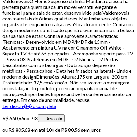
ValdemóveisO Home Suspenso da linha Montana é a escolha
perfeita para quem busca um móvel versátil, elegante e
funcional para a sala de estar, desenvolvido pela Valdemóveis
com materiais de ótimas qualidades. Mantenha seus objetos
organizados enquanto realça a estética do ambiente. Conta um
design moderno e sofisticado que irá elevar ainda mais a beleza
da sua sala de estar. Confira e aproveite!Características
Técnicas: - Desenvolvido em MDP/MDF de 15mm -
Acabamento em pintura U.V na cor Cinamomo Off White -
Suporta TV de até 65 polegadas - Acompanha suporte para TV
- Possui 03 Prateleiras em MDF - 02 Nichos - 02 Portas
basculantes com pistão a gás - Dobradiças de pressão
metálicas - Passa cabos - Detalhes frisados na lateral - Lindo e
moderno designDimensões: Altura: 175 cm Largura: 200 cm
Profundidade: 37,5 cmAtenção: Não realizamos a montagem
ou instalação do produto, porém acompanha manual de
instruções.Importante: Imprescindível a conferência no ato da
entrega. Em caso de anormalidade, recuse.
Ler descri��o completa
R$ 660,66
no PIX
Desconto
ou
R$ 805,68
em até
10x de R$ 80,56 sem juros