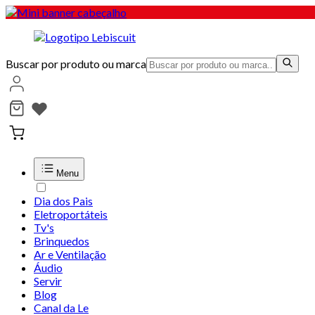
Buscar por produto ou marca
Menu
Dia dos Pais
Eletroportáteis
Tv's
Brinquedos
Ar e Ventilação
Áudio
Servir
Blog
Canal da Le