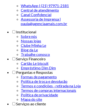
WhatsApp | (21) 97971-2181
Central de atendimento
Canal Confidencial
Assessoria de Imprensa |
paula@agenciaamais.com.br
Institucional
Sobre nós
Nossas lojas
Clube Minha Le
Blog da Le
Trabalhe conosco
Serviço Financeiro
Cartão Le biscuit
Empréstimo Dim Dim
Perguntas e Respostas
Formas de pagamento
Política de troca e devolução
Termos e condições - retirada na Loja
Termos de compras internacionais
Politica de privacidade
Mapa do site
Serviços ao cliente