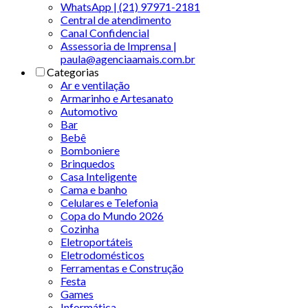
WhatsApp | (21) 97971-2181
Central de atendimento
Canal Confidencial
Assessoria de Imprensa |
paula@agenciaamais.com.br
Categorias
Ar e ventilação
Armarinho e Artesanato
Automotivo
Bar
Bebê
Bomboniere
Brinquedos
Casa Inteligente
Cama e banho
Celulares e Telefonia
Copa do Mundo 2026
Cozinha
Eletroportáteis
Eletrodomésticos
Ferramentas e Construção
Festa
Games
Informática