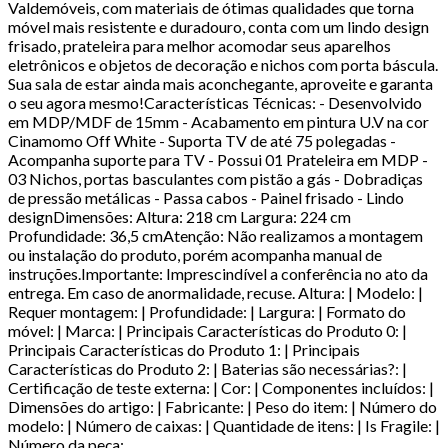
Valdemóveis, com materiais de ótimas qualidades que torna
móvel mais resistente e duradouro, conta com um lindo design
frisado, prateleira para melhor acomodar seus aparelhos
eletrônicos e objetos de decoração e nichos com porta báscula.
Sua sala de estar ainda mais aconchegante, aproveite e garanta
o seu agora mesmo!Características Técnicas: - Desenvolvido
em MDP/MDF de 15mm - Acabamento em pintura U.V na cor
Cinamomo Off White - Suporta TV de até 75 polegadas -
Acompanha suporte para TV - Possui 01 Prateleira em MDP -
03 Nichos, portas basculantes com pistão a gás - Dobradiças
de pressão metálicas - Passa cabos - Painel frisado - Lindo
designDimensões: Altura: 218 cm Largura: 224 cm
Profundidade: 36,5 cmAtenção: Não realizamos a montagem
ou instalação do produto, porém acompanha manual de
instruções.Importante: Imprescindível a conferência no ato da
entrega. Em caso de anormalidade, recuse. Altura: | Modelo: |
Requer montagem: | Profundidade: | Largura: | Formato do
móvel: | Marca: | Principais Características do Produto 0: |
Principais Características do Produto 1: | Principais
Características do Produto 2: | Baterias são necessárias?: |
Certificação de teste externa: | Cor: | Componentes incluídos: |
Dimensões do artigo: | Fabricante: | Peso do item: | Número do
modelo: | Número de caixas: | Quantidade de itens: | Is Fragile: |
Número da peça: