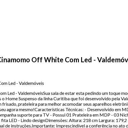
 Cinamomo Off White Com Led - Valdemóv
Com Led - Valdemóveis
 Led - ValdemóveisSua sala de estar esta pedindo um toque mode
 o Home Suspenso da linha Curitiba que foi desenvolvido pela Va
 frisado, prateleira para melhor acomodar seus aparelhos eletrôn
a o seu agora mesmo!Características Técnicas: - Desenvolvido e
mpanha suporte para TV - Possui 01 Prateleira em MDP - 03 Nicho
a fita LED - Lindo designDimensões: Altura: 218 cm Largura: 179,
de instruções.Importante: Imprescindível a conferência no ato d