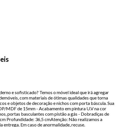
eis
rno e sofisticado? Temos o móvel ideal que irá agregar
ldemóveis, com materiais de ótimas qualidades que torna
icos e objetos de decoração e nichos com porta báscula. Sua
m MDP/MDF de 15mm - Acabamento em pintura U.V na cor
s, portas basculantes com pistão a gás - Dobradiças de
2 cm Profundidade: 36,5 cmAtenção: Não realizamos a
a entrega. Em caso de anormalidade, recuse.