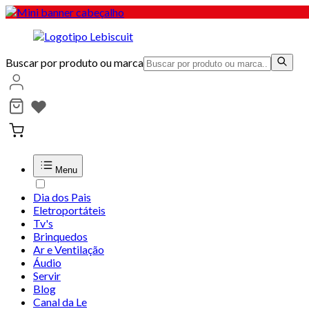
Buscar por produto ou marca
Menu
Dia dos Pais
Eletroportáteis
Tv's
Brinquedos
Ar e Ventilação
Áudio
Servir
Blog
Canal da Le