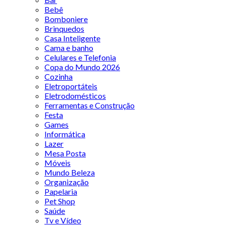
Bebê
Bomboniere
Brinquedos
Casa Inteligente
Cama e banho
Celulares e Telefonia
Copa do Mundo 2026
Cozinha
Eletroportáteis
Eletrodomésticos
Ferramentas e Construção
Festa
Games
Informática
Lazer
Mesa Posta
Móveis
Mundo Beleza
Organização
Papelaria
Pet Shop
Saúde
Tv e Vídeo