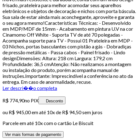
frisado, prateleira para melhor acomodar seus aparelhos
eletrônicos e objetos de decoração e nichos com porta báscula.
Sua sala de estar ainda mais aconchegante, aproveite e garanta
o seu agora mesmo!Características Técnicas: - Desenvolvido
em MDP/MDF de 15mm - Acabamento em pintura U.V na cor
Cinamomo Off White - Suporta TV de até 70 polegadas -
Acompanha suporte para TV - Possui 01 Prateleira em MDP -
03 Nichos, portas basculantes com pistão a gás - Dobradiças
de pressão metálicas - Passa cabos - Painel frisado - Lindo
designDimensões: Altura: 218 cm Largura: 179,2 cm
Profundidade: 36,5 cmAtenção: Não realizamos a montagem
ou instalação do produto, porém acompanha manual de
instruções.Importante: Imprescindível a conferência no ato da
entrega. Em caso de anormalidade, recuse.
Ler descri��o completa
R$ 774,90
no PIX
Desconto
ou
R$ 945,00
em até
10x de R$ 94,50 sem juros
Parcele em até
10
x com o cartão
Le Biscuit
Ver mais formas de pagamento