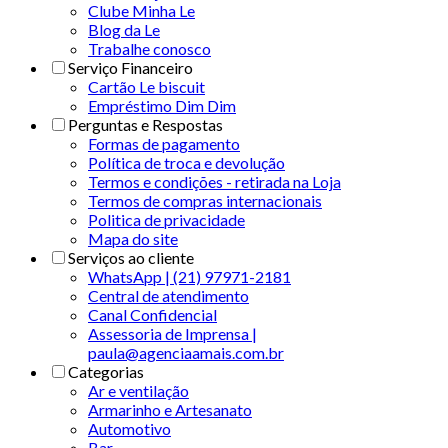
Clube Minha Le
Blog da Le
Trabalhe conosco
Serviço Financeiro
Cartão Le biscuit
Empréstimo Dim Dim
Perguntas e Respostas
Formas de pagamento
Política de troca e devolução
Termos e condições - retirada na Loja
Termos de compras internacionais
Politica de privacidade
Mapa do site
Serviços ao cliente
WhatsApp | (21) 97971-2181
Central de atendimento
Canal Confidencial
Assessoria de Imprensa |
paula@agenciaamais.com.br
Categorias
Ar e ventilação
Armarinho e Artesanato
Automotivo
Bar