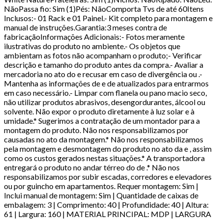
NãoPassa fio: Sim (1)Pés: NãoComporta Tvs de até 60Itens
Inclusos:- 01 Rack e 01 Painel.- Kit completo para montagem e
manual de instruções.Garantia:3 meses contra de
fabricaçãoInformações Adicionais:- Fotos meramente
ilustrativas do produto no ambiente.- Os objetos que
ambientam as fotos não acompanham o produto;- Verificar
descrição e tamanho do produto antes da compra.- Avaliar a
mercadoria no ato do e recusar em caso de divergência ou .-
Mantenha as informações de e de atualizados para entrarmos
em caso necessário.- Limpar com flanela ou pano macio seco,
não utilizar produtos abrasivos, desengordurantes, álcool ou
solvente. Não expor o produto diretamente à luz solar e à
umidade.* Sugerimos a contratação de um montador para a
montagem do produto. Não nos responsabilizamos por
causadas no ato da montagem.* Não nos responsabilizamos
pela montagem e desmontagem do produto no ato da e , assim
como os custos gerados nestas situações.* A transportadora
entregará o produto no andar térreo do de .* Não nos
responsabilizamos por subir escadas, corredores e elevadores
ou por guincho em apartamentos. Requer montagem: Sim |
Inclui manual de montagem: Sim | Quantidade de caixas de
embalagem: 3 | Comprimento: 40 | Profundidade: 40 | Altura:
61 | Largura: 160 | MATERIAL PRINCIPAL: MDP | LARGURA