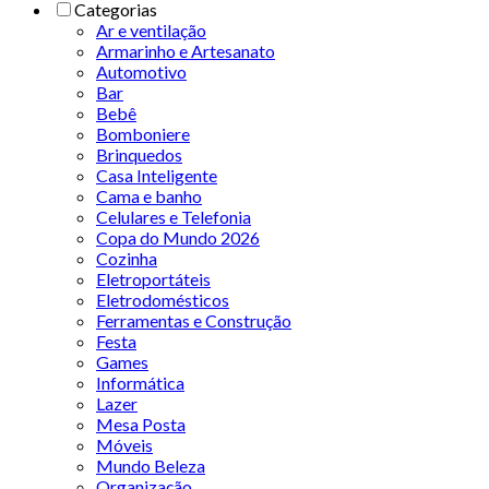
Categorias
Ar e ventilação
Armarinho e Artesanato
Automotivo
Bar
Bebê
Bomboniere
Brinquedos
Casa Inteligente
Cama e banho
Celulares e Telefonia
Copa do Mundo 2026
Cozinha
Eletroportáteis
Eletrodomésticos
Ferramentas e Construção
Festa
Games
Informática
Lazer
Mesa Posta
Móveis
Mundo Beleza
Organização