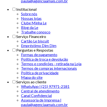
paula@agenciaamais.com.br
Institucional
Sobre nós
Nossas lojas
Clube Minha Le
Blog da Le
Trabalhe conosco
Serviço Financeiro
Cartão Le biscuit
Empréstimo Dim Dim
Perguntas e Respostas
Formas de pagamento
Política de troca e devolução
Termos e condições - retirada na Loja
Termos de compras internacionais
Politica de privacidade
Mapa do site
Serviços ao cliente
WhatsApp | (21) 97971-2181
Central de atendimento
Canal Confidencial
Assessoria de Imprensa |
paula@agenciaamais.com.br