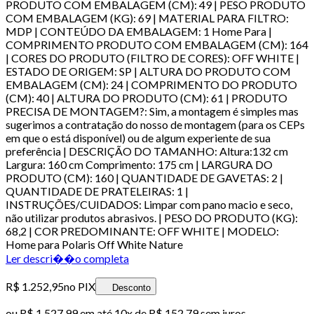
PRODUTO COM EMBALAGEM (CM): 49 | PESO PRODUTO
COM EMBALAGEM (KG): 69 | MATERIAL PARA FILTRO:
MDP | CONTEÚDO DA EMBALAGEM: 1 Home Para |
COMPRIMENTO PRODUTO COM EMBALAGEM (CM): 164
| CORES DO PRODUTO (FILTRO DE CORES): OFF WHITE |
ESTADO DE ORIGEM: SP | ALTURA DO PRODUTO COM
EMBALAGEM (CM): 24 | COMPRIMENTO DO PRODUTO
(CM): 40 | ALTURA DO PRODUTO (CM): 61 | PRODUTO
PRECISA DE MONTAGEM?: Sim, a montagem é simples mas
sugerimos a contratação do nosso de montagem (para os CEPs
em que o está disponível) ou de algum experiente de sua
preferência | DESCRIÇÃO DO TAMANHO: Altura:132 cm
Largura: 160 cm Comprimento: 175 cm | LARGURA DO
PRODUTO (CM): 160 | QUANTIDADE DE GAVETAS: 2 |
QUANTIDADE DE PRATELEIRAS: 1 |
INSTRUÇÕES/CUIDADOS: Limpar com pano macio e seco,
não utilizar produtos abrasivos. | PESO DO PRODUTO (KG):
68,2 | COR PREDOMINANTE: OFF WHITE | MODELO:
Home para Polaris Off White Nature
Ler descri��o completa
R$ 1.252,95
no PIX
Desconto
ou
R$ 1.527,99
em até
10x de R$ 152,79 sem juros