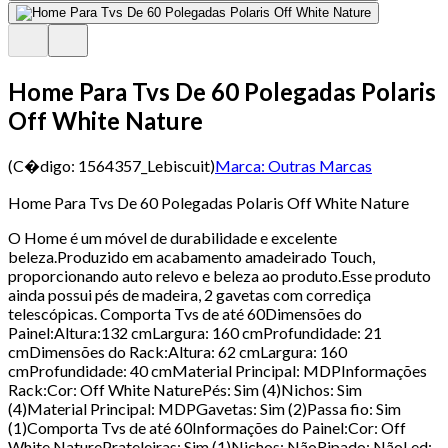
Home Para Tvs De 60 Polegadas Polaris
Off White Nature
(C�digo:
1564357_Lebiscuit
)
Marca:
Outras Marcas
Home Para Tvs De 60 Polegadas Polaris Off White Nature
O Home é um móvel de durabilidade e excelente
beleza.Produzido em acabamento amadeirado Touch,
proporcionando auto relevo e beleza ao produto.Esse produto
ainda possui pés de madeira, 2 gavetas com corrediça
telescópicas. Comporta Tvs de até 60Dimensões do
Painel:Altura:132 cmLargura: 160 cmProfundidade: 21
cmDimensões do Rack:Altura: 62 cmLargura: 160
cmProfundidade: 40 cmMaterial Principal: MDPInformações
Rack:Cor: Off White NaturePés: Sim (4)Nichos: Sim
(4)Material Principal: MDPGavetas: Sim (2)Passa fio: Sim
(1)Comporta Tvs de até 60Informações do Painel:Cor: Off
White NaturePrateleiras: Sim (1)Nichos: NãoRipado: NãoLed: