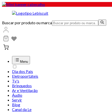
Buscar por produto ou marca
Menu
Dia dos Pais
Eletroportáteis
Tv's
Brinquedos
Ar e Ventilação
Áudio
Servir
Blog
Canal da Le