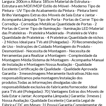
Largura: 200cm x Altura: 185cm Material de Estrutura -
Estrutura em MDF/MDP Estilo do Móvel - Moderno Tipo de
Pintura - UV Tipo de Acabamento da Pintura - Pintura Semi
Brilho Vantagens Extras dos Moveis de Sala Estar e Jantar -
Acompanha Lâmpada Tipo de Porta - Portas de Correr Tipo de
Corrediça - Corrediças Metálicas Quantidade de Portas - 2
Portas de Correr Tipo de Iluminação - Iluminação LED Material
das Prateleiras - Prateleira Madeirada - Prateleira de Vidro
Quantidade de Prateleiras - 4 Prateleiras Quantidade de nichos
- 2 Nichos Ideal para TVs até (Polegadas) - 70 Recomendações
de Uso - Instruções de Cuidado Montagem do Produto -
Desmontável - Necessita de Montagem - Necessita de
Ferramentas para Realizar a Montagem - Complexidade da
Montagem Média Sistema de Montagem - Acompanha Manual
de Instalação e Montagem Nossa Avaliação - Qualidade
Excelente Certificação de Qualidade - Qualidade Aprovada
Garantia - 3 mesesImagens Meramente Ilustrativas.Não nos
responsabilizamos pela montagem/instalação dos
produtos.Todas as informações divulgadas são de
responsabilidade exclusiva do fabricante/fornecedor. Ideal
para TVs até (Polegadas): 70 | Vantagens Extras dos Moveis de
Sala Estar e Jantar: Acompanha Lâmpada | Garantia: 3 meses |
Nossa Avaliação: Qualidade Excelente | Garantia Legal de
Fábrica CDC em Meses: 3 | Possui Garantia Complementar de