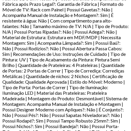
Fábrica após Prazo Legal?: Garantia de Fábrica | Formato do
Móvel de TV: Rack com Painel | Possui Gavetas?: Não |
Acompanha Manual de Instalação e Montagem?: Sim | É
resistente à água: Não | Com compartimento para alto-
falantes: Não | Tamanho máximo de TV: N/A | Tipo de Produto:
N/A | Possui Portas Ripadas?: Não | Possui Adega?: Não |
Material de Estrutura: Estrutura em MDF/MDP | Necessita
Montagem: Sim | Acompanha Lâmpada?: Sim | Possui Baú?:
Não | Possui Rodízios?: Não | Possui Abertura Passa Cabos:
Sim | Recomendações de Uso: Instruções de Cuidado | Tipo de
Pintura: UV | Tipo de Acabamento da Pintura: Pintura Semi
Brilho | Quantidade de Prateleiras: 4 Prateleiras | Quantidade
de Portas: 2 Portas de Correr | Tipo de Corrediça: Corrediças
Metálicas | Quantidade de nichos: 2 Nichos | Certificação de
Qualidade: Qualidade Aprovada | Estilo do Móvel: Moderno |
Tipo de Porta: Portas de Correr | Tipo de Iluminação:
Iluminação LED | Material das Prateleiras: Prateleira
Madeirada | Montagem do Produto: Desmontável | Sistema de
Montagem: Acompanha Manual de Instalação e Montagem |
Possui Designer Moderno com Apliques?: Não | É Conjunto?:
Não | Possui Pés?: Não | Possui Sapatas Niveladoras?: Não |
Possui Rodapé?: Sim | Possui Tampo Robusto 25mm?: Sim |
Possui Nichos?: Sim | Possui Bandeja?: Não | Possui Porta-