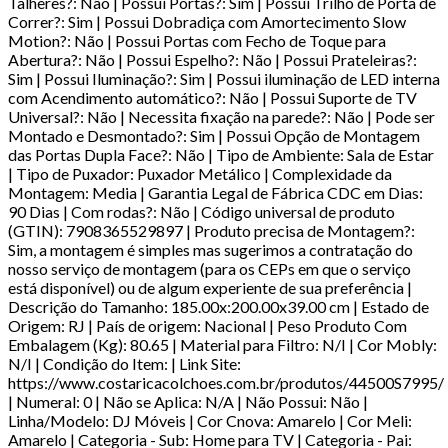
Talheres?: Não | Possui Portas?: Sim | Possui Trilho de Porta de
Correr?: Sim | Possui Dobradiça com Amortecimento Slow
Motion?: Não | Possui Portas com Fecho de Toque para
Abertura?: Não | Possui Espelho?: Não | Possui Prateleiras?:
Sim | Possui Iluminação?: Sim | Possui iluminação de LED interna
com Acendimento automático?: Não | Possui Suporte de TV
Universal?: Não | Necessita fixação na parede?: Não | Pode ser
Montado e Desmontado?: Sim | Possui Opção de Montagem
das Portas Dupla Face?: Não | Tipo de Ambiente: Sala de Estar
| Tipo de Puxador: Puxador Metálico | Complexidade da
Montagem: Media | Garantia Legal de Fábrica CDC em Dias:
90 Dias | Com rodas?: Não | Código universal de produto
(GTIN): 7908365529897 | Produto precisa de Montagem?:
Sim, a montagem é simples mas sugerimos a contratação do
nosso serviço de montagem (para os CEPs em que o serviço
está disponível) ou de algum experiente de sua preferência |
Descrição do Tamanho: 185.00x:200.00x39.00 cm | Estado de
Origem: RJ | País de origem: Nacional | Peso Produto Com
Embalagem (Kg): 80.65 | Material para Filtro: N/I | Cor Mobly:
N/I | Condição do Item: | Link Site:
https://www.costaricacolchoes.com.br/produtos/44500S7995/
| Numeral: 0 | Não se Aplica: N/A | Não Possui: Não |
Linha/Modelo: DJ Móveis | Cor Cnova: Amarelo | Cor Meli:
Amarelo | Categoria - Sub: Home para TV | Categoria - Pai: