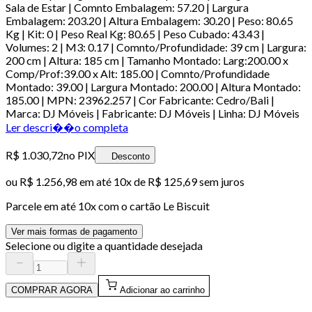
Sala de Estar | Comnto Embalagem: 57.20 | Largura
Embalagem: 203.20 | Altura Embalagem: 30.20 | Peso: 80.65
Kg | Kit: 0 | Peso Real Kg: 80.65 | Peso Cubado: 43.43 |
Volumes: 2 | M3: 0.17 | Comnto/Profundidade: 39 cm | Largura:
200 cm | Altura: 185 cm | Tamanho Montado: Larg:200.00 x
Comp/Prof:39.00 x Alt: 185.00 | Comnto/Profundidade
Montado: 39.00 | Largura Montado: 200.00 | Altura Montado:
185.00 | MPN: 23962.257 | Cor Fabricante: Cedro/Bali |
Marca: DJ Móveis | Fabricante: DJ Móveis | Linha: DJ Móveis
Ler descri��o completa
R$ 1.030,72
no PIX
Desconto
ou
R$ 1.256,98
em até
10x de R$ 125,69 sem juros
Parcele em até
10
x com o cartão
Le Biscuit
Ver mais formas de pagamento
Selecione ou digite a quantidade desejada
COMPRAR AGORA
Adicionar ao carrinho