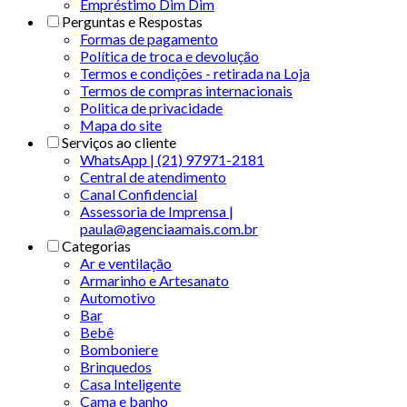
Empréstimo Dim Dim
Perguntas e Respostas
Formas de pagamento
Política de troca e devolução
Termos e condições - retirada na Loja
Termos de compras internacionais
Politica de privacidade
Mapa do site
Serviços ao cliente
WhatsApp | (21) 97971-2181
Central de atendimento
Canal Confidencial
Assessoria de Imprensa |
paula@agenciaamais.com.br
Categorias
Ar e ventilação
Armarinho e Artesanato
Automotivo
Bar
Bebê
Bomboniere
Brinquedos
Casa Inteligente
Cama e banho