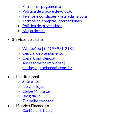
Formas de pagamento
Política de troca e devolução
Termos e condições - retirada na Loja
Termos de compras internacionais
Politica de privacidade
Mapa do site
Serviços ao cliente
WhatsApp | (21) 97971-2181
Central de atendimento
Canal Confidencial
Assessoria de Imprensa |
paula@agenciaamais.com.br
Institucional
Sobre nós
Nossas lojas
Clube Minha Le
Blog da Le
Trabalhe conosco
Serviço Financeiro
Cartão Le biscuit