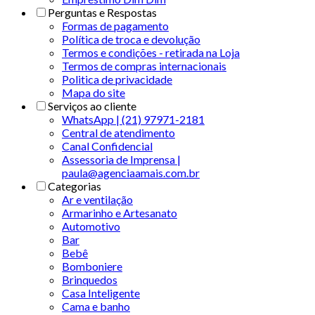
Perguntas e Respostas
Formas de pagamento
Política de troca e devolução
Termos e condições - retirada na Loja
Termos de compras internacionais
Politica de privacidade
Mapa do site
Serviços ao cliente
WhatsApp | (21) 97971-2181
Central de atendimento
Canal Confidencial
Assessoria de Imprensa |
paula@agenciaamais.com.br
Categorias
Ar e ventilação
Armarinho e Artesanato
Automotivo
Bar
Bebê
Bomboniere
Brinquedos
Casa Inteligente
Cama e banho