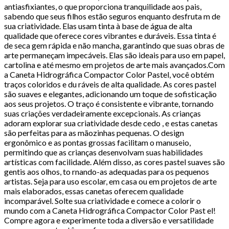
antiasfixiantes, o que proporciona tranquilidade aos pais,
sabendo que seus filhos estão seguros enquanto desfruta m de
sua criatividade. Elas usam tinta à base de água de alta
qualidade que oferece cores vibrantes e duráveis. Essa tinta é
de seca gem rápida e não mancha, garantindo que suas obras de
arte permaneçam impecáveis. Elas são ideais para uso em papel,
cartolina e até mesmo em projetos de arte mais avançados.Com
a Caneta Hidrográfica Compactor Color Pastel, você obtém
traços coloridos e du ráveis de alta qualidade. As cores pastel
são suaves e elegantes, adicionando um toque de sofisticação
aos seus projetos. O traço é consistente e vibrante, tornando
suas criações verdadeiramente excepcionais. As crianças
adoram explorar sua criatividade desde cedo , e estas canetas
são perfeitas para as mãozinhas pequenas. O design
ergonômico e as pontas grossas facilitam o manuseio,
permitindo que as crianças desenvolvam suas habilidades
artísticas com facilidade. Além disso, as cores pastel suaves são
gentis aos olhos, to rnando-as adequadas para os pequenos
artistas. Seja para uso escolar, em casa ou em projetos de arte
mais elaborados, essas canetas oferecem qualidade
incomparável. Solte sua criatividade e comece a colorir o
mundo com a Caneta Hidrográfica Compactor Color Past el!
Compre agora e experimente toda a diversão e versatilidade