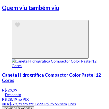
Quem viu também viu
Caneta Hidrográfica Compactor Color Pastel 12
Cores
R$ 29,99
Desconto
R$ 28,49
no PIX
ou
R$ 29,99
em até 1x de
R$ 29,99
sem juros
COMPRAR AGORA