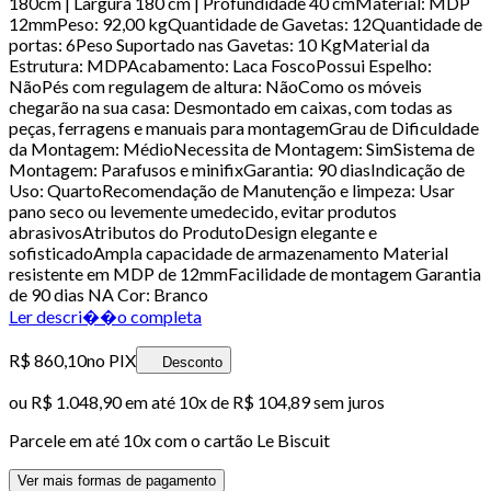
180cm | Largura 180 cm | Profundidade 40 cmMaterial: MDP
12mmPeso: 92,00 kgQuantidade de Gavetas: 12Quantidade de
portas: 6Peso Suportado nas Gavetas: 10 KgMaterial da
Estrutura: MDPAcabamento: Laca FoscoPossui Espelho:
NãoPés com regulagem de altura: NãoComo os móveis
chegarão na sua casa: Desmontado em caixas, com todas as
peças, ferragens e manuais para montagemGrau de Dificuldade
da Montagem: MédioNecessita de Montagem: SimSistema de
Montagem: Parafusos e minifixGarantia: 90 diasIndicação de
Uso: QuartoRecomendação de Manutenção e limpeza: Usar
pano seco ou levemente umedecido, evitar produtos
abrasivosAtributos do ProdutoDesign elegante e
sofisticadoAmpla capacidade de armazenamento Material
resistente em MDP de 12mmFacilidade de montagem Garantia
de 90 dias NA Cor: Branco
Ler descri��o completa
R$ 860,10
no PIX
Desconto
ou
R$ 1.048,90
em até
10x de R$ 104,89 sem juros
Parcele em até
10
x com o cartão
Le Biscuit
Ver mais formas de pagamento