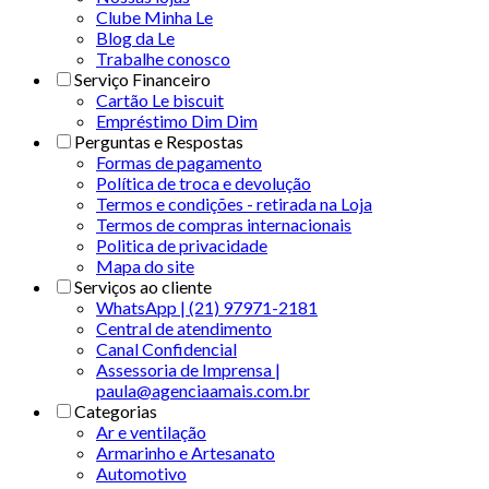
Clube Minha Le
Blog da Le
Trabalhe conosco
Serviço Financeiro
Cartão Le biscuit
Empréstimo Dim Dim
Perguntas e Respostas
Formas de pagamento
Política de troca e devolução
Termos e condições - retirada na Loja
Termos de compras internacionais
Politica de privacidade
Mapa do site
Serviços ao cliente
WhatsApp | (21) 97971-2181
Central de atendimento
Canal Confidencial
Assessoria de Imprensa |
paula@agenciaamais.com.br
Categorias
Ar e ventilação
Armarinho e Artesanato
Automotivo