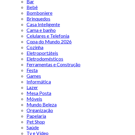
Bar
Bebê
Bomboniere
Brinquedos
Casa Inteligente
Cama e banho
Celulares e Telefonia
Copa do Mundo 2026
Cozinha
Eletroportáteis
Eletrodomésticos
Ferramentas e Construção
Festa
Games
Informática
Lazer
Mesa Posta
Móveis
Mundo Beleza
Organização
Papelaria
Pet Shop
Saúde
Tv e Vídeo