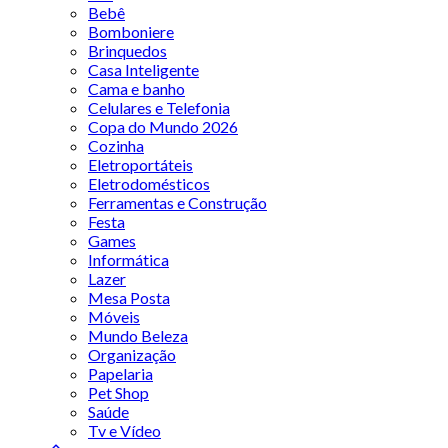
Bebê
Bomboniere
Brinquedos
Casa Inteligente
Cama e banho
Celulares e Telefonia
Copa do Mundo 2026
Cozinha
Eletroportáteis
Eletrodomésticos
Ferramentas e Construção
Festa
Games
Informática
Lazer
Mesa Posta
Móveis
Mundo Beleza
Organização
Papelaria
Pet Shop
Saúde
Tv e Vídeo