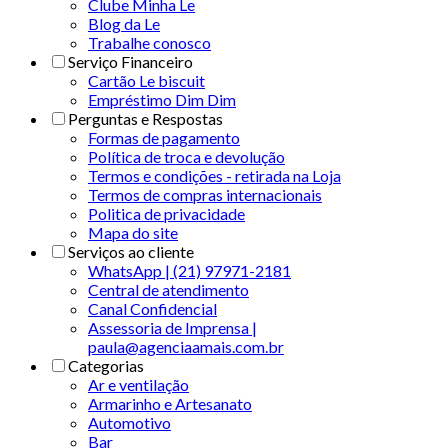
Clube Minha Le
Blog da Le
Trabalhe conosco
Serviço Financeiro
Cartão Le biscuit
Empréstimo Dim Dim
Perguntas e Respostas
Formas de pagamento
Política de troca e devolução
Termos e condições - retirada na Loja
Termos de compras internacionais
Politica de privacidade
Mapa do site
Serviços ao cliente
WhatsApp | (21) 97971-2181
Central de atendimento
Canal Confidencial
Assessoria de Imprensa |
paula@agenciaamais.com.br
Categorias
Ar e ventilação
Armarinho e Artesanato
Automotivo
Bar