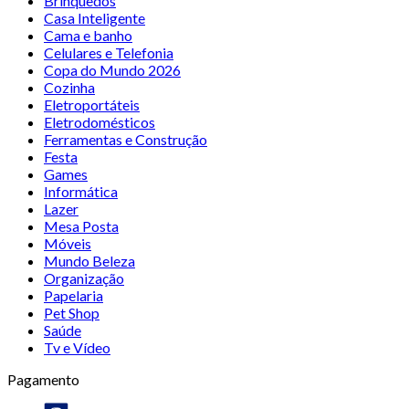
Brinquedos
Casa Inteligente
Cama e banho
Celulares e Telefonia
Copa do Mundo 2026
Cozinha
Eletroportáteis
Eletrodomésticos
Ferramentas e Construção
Festa
Games
Informática
Lazer
Mesa Posta
Móveis
Mundo Beleza
Organização
Papelaria
Pet Shop
Saúde
Tv e Vídeo
Pagamento