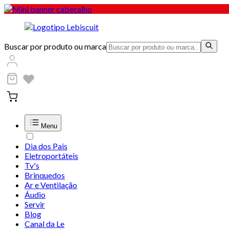
Buscar por produto ou marca
Menu
Dia dos Pais
Eletroportáteis
Tv's
Brinquedos
Ar e Ventilação
Áudio
Servir
Blog
Canal da Le