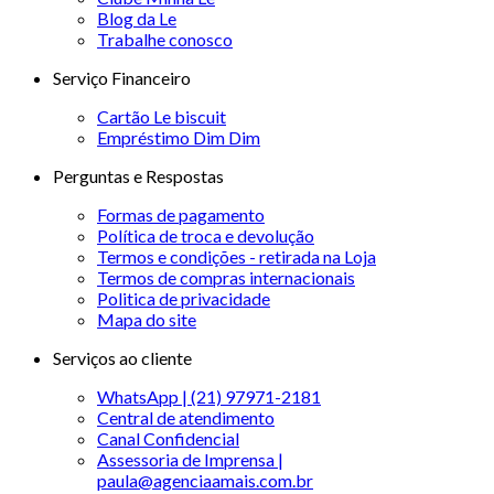
Blog da Le
Trabalhe conosco
Serviço Financeiro
Cartão Le biscuit
Empréstimo Dim Dim
Perguntas e Respostas
Formas de pagamento
Política de troca e devolução
Termos e condições - retirada na Loja
Termos de compras internacionais
Politica de privacidade
Mapa do site
Serviços ao cliente
WhatsApp | (21) 97971-2181
Central de atendimento
Canal Confidencial
Assessoria de Imprensa |
paula@agenciaamais.com.br