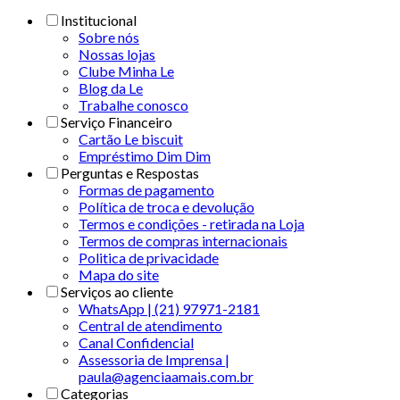
Institucional
Sobre nós
Nossas lojas
Clube Minha Le
Blog da Le
Trabalhe conosco
Serviço Financeiro
Cartão Le biscuit
Empréstimo Dim Dim
Perguntas e Respostas
Formas de pagamento
Política de troca e devolução
Termos e condições - retirada na Loja
Termos de compras internacionais
Politica de privacidade
Mapa do site
Serviços ao cliente
WhatsApp | (21) 97971-2181
Central de atendimento
Canal Confidencial
Assessoria de Imprensa |
paula@agenciaamais.com.br
Categorias