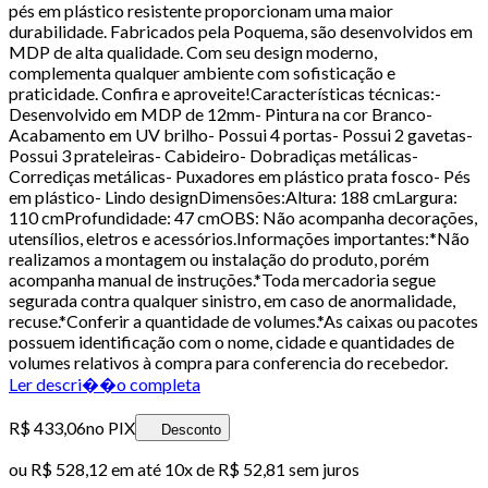
pés em plástico resistente proporcionam uma maior
durabilidade. Fabricados pela Poquema, são desenvolvidos em
MDP de alta qualidade. Com seu design moderno,
complementa qualquer ambiente com sofisticação e
praticidade. Confira e aproveite!Características técnicas:-
Desenvolvido em MDP de 12mm- Pintura na cor Branco-
Acabamento em UV brilho- Possui 4 portas- Possui 2 gavetas-
Possui 3 prateleiras- Cabideiro- Dobradiças metálicas-
Corrediças metálicas- Puxadores em plástico prata fosco- Pés
em plástico- Lindo designDimensões:Altura: 188 cmLargura:
110 cmProfundidade: 47 cmOBS: Não acompanha decorações,
utensílios, eletros e acessórios.Informações importantes:*Não
realizamos a montagem ou instalação do produto, porém
acompanha manual de instruções.*Toda mercadoria segue
segurada contra qualquer sinistro, em caso de anormalidade,
recuse.*Conferir a quantidade de volumes.*As caixas ou pacotes
possuem identificação com o nome, cidade e quantidades de
volumes relativos à compra para conferencia do recebedor.
Ler descri��o completa
R$ 433,06
no PIX
Desconto
ou
R$ 528,12
em até
10x de R$ 52,81 sem juros