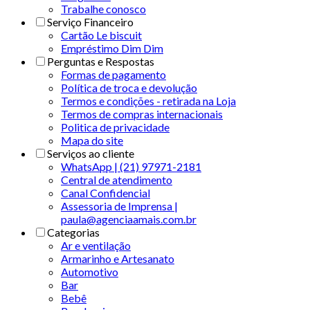
Trabalhe conosco
Serviço Financeiro
Cartão Le biscuit
Empréstimo Dim Dim
Perguntas e Respostas
Formas de pagamento
Política de troca e devolução
Termos e condições - retirada na Loja
Termos de compras internacionais
Politica de privacidade
Mapa do site
Serviços ao cliente
WhatsApp | (21) 97971-2181
Central de atendimento
Canal Confidencial
Assessoria de Imprensa |
paula@agenciaamais.com.br
Categorias
Ar e ventilação
Armarinho e Artesanato
Automotivo
Bar
Bebê