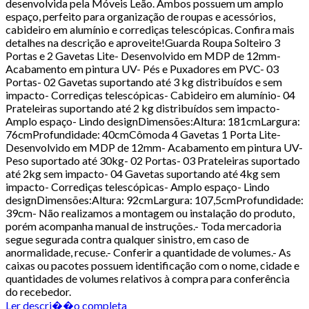
desenvolvida pela Móveis Leão. Ambos possuem um amplo
espaço, perfeito para organização de roupas e acessórios,
cabideiro em alumínio e corrediças telescópicas. Confira mais
detalhes na descrição e aproveite!Guarda Roupa Solteiro 3
Portas e 2 Gavetas Lite- Desenvolvido em MDP de 12mm-
Acabamento em pintura UV- Pés e Puxadores em PVC- 03
Portas- 02 Gavetas suportando até 3 kg distribuídos e sem
impacto- Corrediças telescópicas- Cabideiro em alumínio- 04
Prateleiras suportando até 2 kg distribuídos sem impacto-
Amplo espaço- Lindo designDimensões:Altura: 181cmLargura:
76cmProfundidade: 40cmCômoda 4 Gavetas 1 Porta Lite-
Desenvolvido em MDP de 12mm- Acabamento em pintura UV-
Peso suportado até 30kg- 02 Portas- 03 Prateleiras suportado
até 2kg sem impacto- 04 Gavetas suportando até 4kg sem
impacto- Corrediças telescópicas- Amplo espaço- Lindo
designDimensões:Altura: 92cmLargura: 107,5cmProfundidade:
39cm- Não realizamos a montagem ou instalação do produto,
porém acompanha manual de instruções.- Toda mercadoria
segue segurada contra qualquer sinistro, em caso de
anormalidade, recuse.- Conferir a quantidade de volumes.- As
caixas ou pacotes possuem identificação com o nome, cidade e
quantidades de volumes relativos à compra para conferência
do recebedor.
Ler descri��o completa