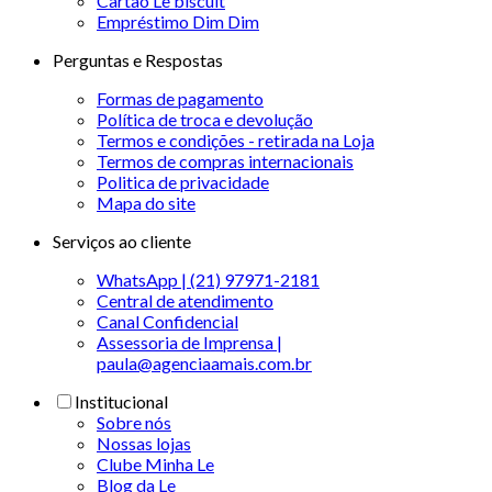
Cartão Le biscuit
Empréstimo Dim Dim
Perguntas e Respostas
Formas de pagamento
Política de troca e devolução
Termos e condições - retirada na Loja
Termos de compras internacionais
Politica de privacidade
Mapa do site
Serviços ao cliente
WhatsApp | (21) 97971-2181
Central de atendimento
Canal Confidencial
Assessoria de Imprensa |
paula@agenciaamais.com.br
Institucional
Sobre nós
Nossas lojas
Clube Minha Le
Blog da Le