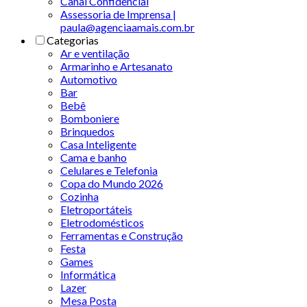
Canal Confidencial
Assessoria de Imprensa |
paula@agenciaamais.com.br
Categorias
Ar e ventilação
Armarinho e Artesanato
Automotivo
Bar
Bebê
Bomboniere
Brinquedos
Casa Inteligente
Cama e banho
Celulares e Telefonia
Copa do Mundo 2026
Cozinha
Eletroportáteis
Eletrodomésticos
Ferramentas e Construção
Festa
Games
Informática
Lazer
Mesa Posta