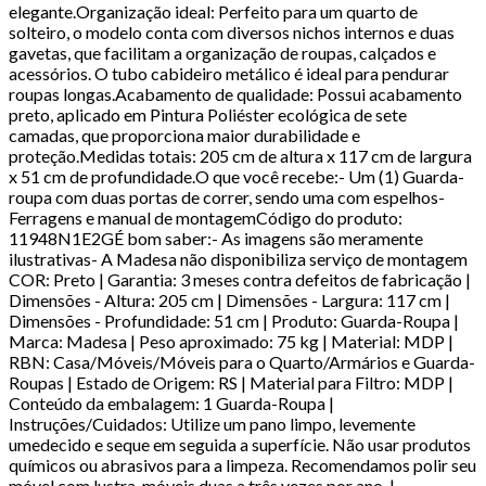
elegante.Organização ideal: Perfeito para um quarto de
solteiro, o modelo conta com diversos nichos internos e duas
gavetas, que facilitam a organização de roupas, calçados e
acessórios. O tubo cabideiro metálico é ideal para pendurar
roupas longas.Acabamento de qualidade: Possui acabamento
preto, aplicado em Pintura Poliéster ecológica de sete
camadas, que proporciona maior durabilidade e
proteção.Medidas totais: 205 cm de altura x 117 cm de largura
x 51 cm de profundidade.O que você recebe:- Um (1) Guarda-
roupa com duas portas de correr, sendo uma com espelhos-
Ferragens e manual de montagemCódigo do produto:
11948N1E2GÉ bom saber:- As imagens são meramente
ilustrativas- A Madesa não disponibiliza serviço de montagem
COR: Preto | Garantia: 3 meses contra defeitos de fabricação |
Dimensões - Altura: 205 cm | Dimensões - Largura: 117 cm |
Dimensões - Profundidade: 51 cm | Produto: Guarda-Roupa |
Marca: Madesa | Peso aproximado: 75 kg | Material: MDP |
RBN: Casa/Móveis/Móveis para o Quarto/Armários e Guarda-
Roupas | Estado de Origem: RS | Material para Filtro: MDP |
Conteúdo da embalagem: 1 Guarda-Roupa |
Instruções/Cuidados: Utilize um pano limpo, levemente
umedecido e seque em seguida a superfície. Não usar produtos
químicos ou abrasivos para a limpeza. Recomendamos polir seu
móvel com lustra-móveis duas a três vezes por ano. |