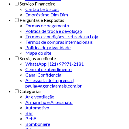
Serviço Financeiro
Cartão Le biscuit
Empréstimo Dim Dim
Perguntas e Respostas
Formas de pagamento
Política de troca e devolução
Termos e condições - retirada na Loja
Termos de compras internacionais
Politica de privacidade
Mapa do site
Serviços ao cliente
WhatsApp | (21) 97971-2181
Central de atendimento
Canal Confidencial
Assessoria de Imprensa |
paula@agenciaamais.com.br
Categorias
Ar e ventilação
Armarinho e Artesanato
Automotivo
Bar
Bebê
Bomboniere