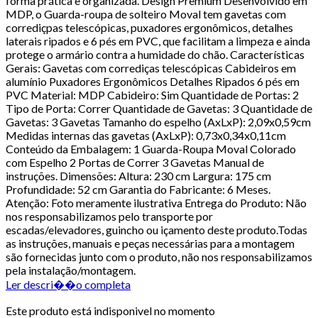
forma prática e organizada. Design Premium Desenvolvido em
MDP, o Guarda-roupa de solteiro Moval tem gavetas com
corrediçpas telescópicas, puxadores ergonômicos, detalhes
laterais ripados e 6 pés em PVC, que facilitam a limpeza e ainda
protege o armário contra a humidade do chão. Características
Gerais: Gavetas com corrediças telescópicas Cabideiros em
alumí­nio Puxadores Ergonômicos Detalhes Ripados 6 pés em
PVC Material: MDP Cabideiro: Sim Quantidade de Portas: 2
Tipo de Porta: Correr Quantidade de Gavetas: 3 Quantidade de
Gavetas: 3 Gavetas Tamanho do espelho (AxLxP): 2,09x0,59cm
Medidas internas das gavetas (AxLxP): 0,73x0,34x0,11cm
Conteúdo da Embalagem: 1 Guarda-Roupa Moval Colorado
com Espelho 2 Portas de Correr 3 Gavetas Manual de
instruções. Dimensões: Altura: 230 cm Largura: 175 cm
Profundidade: 52 cm Garantia do Fabricante: 6 Meses.
Atenção: Foto meramente ilustrativa Entrega do Produto: Não
nos responsabilizamos pelo transporte por
escadas/elevadores, guincho ou içamento deste produto.Todas
as instruções, manuais e peças necessárias para a montagem
são fornecidas junto com o produto, não nos responsabilizamos
pela instalação/montagem.
Ler descri��o completa
Este produto está indisponivel no momento