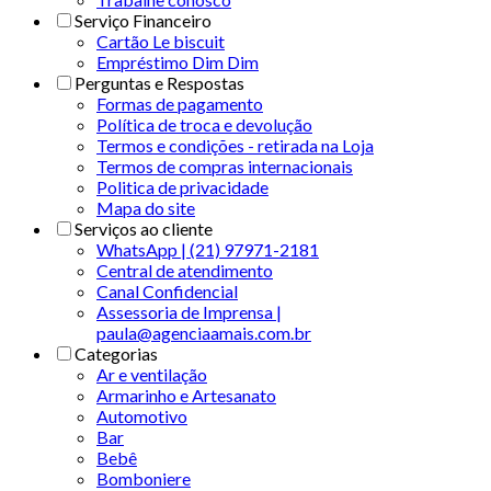
Serviço Financeiro
Cartão Le biscuit
Empréstimo Dim Dim
Perguntas e Respostas
Formas de pagamento
Política de troca e devolução
Termos e condições - retirada na Loja
Termos de compras internacionais
Politica de privacidade
Mapa do site
Serviços ao cliente
WhatsApp | (21) 97971-2181
Central de atendimento
Canal Confidencial
Assessoria de Imprensa |
paula@agenciaamais.com.br
Categorias
Ar e ventilação
Armarinho e Artesanato
Automotivo
Bar
Bebê
Bomboniere