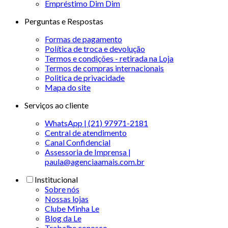
Empréstimo Dim Dim
Perguntas e Respostas
Formas de pagamento
Política de troca e devolução
Termos e condições - retirada na Loja
Termos de compras internacionais
Politica de privacidade
Mapa do site
Serviços ao cliente
WhatsApp | (21) 97971-2181
Central de atendimento
Canal Confidencial
Assessoria de Imprensa |
paula@agenciaamais.com.br
Institucional
Sobre nós
Nossas lojas
Clube Minha Le
Blog da Le
Trabalhe conosco