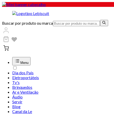
Buscar por produto ou marca
Menu
Dia dos Pais
Eletroportáteis
Tv's
Brinquedos
Ar e Ventilação
Áudio
Servir
Blog
Canal da Le