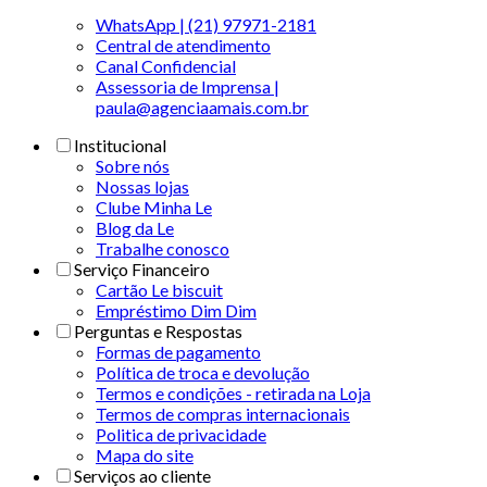
WhatsApp | (21) 97971-2181
Central de atendimento
Canal Confidencial
Assessoria de Imprensa |
paula@agenciaamais.com.br
Institucional
Sobre nós
Nossas lojas
Clube Minha Le
Blog da Le
Trabalhe conosco
Serviço Financeiro
Cartão Le biscuit
Empréstimo Dim Dim
Perguntas e Respostas
Formas de pagamento
Política de troca e devolução
Termos e condições - retirada na Loja
Termos de compras internacionais
Politica de privacidade
Mapa do site
Serviços ao cliente