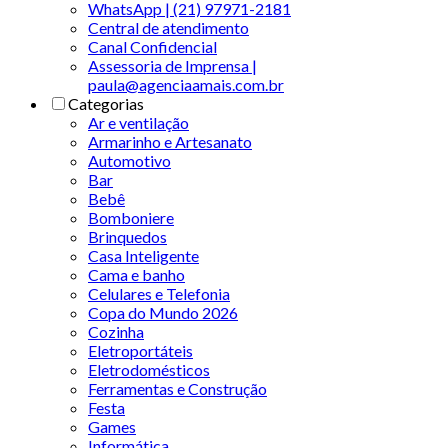
WhatsApp | (21) 97971-2181
Central de atendimento
Canal Confidencial
Assessoria de Imprensa |
paula@agenciaamais.com.br
Categorias
Ar e ventilação
Armarinho e Artesanato
Automotivo
Bar
Bebê
Bomboniere
Brinquedos
Casa Inteligente
Cama e banho
Celulares e Telefonia
Copa do Mundo 2026
Cozinha
Eletroportáteis
Eletrodomésticos
Ferramentas e Construção
Festa
Games
Informática