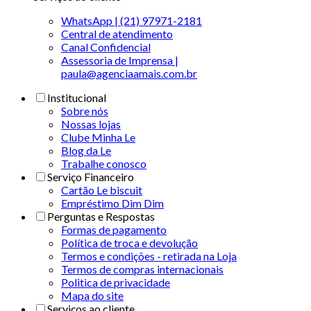
WhatsApp | (21) 97971-2181
Central de atendimento
Canal Confidencial
Assessoria de Imprensa |
paula@agenciaamais.com.br
Institucional
Sobre nós
Nossas lojas
Clube Minha Le
Blog da Le
Trabalhe conosco
Serviço Financeiro
Cartão Le biscuit
Empréstimo Dim Dim
Perguntas e Respostas
Formas de pagamento
Política de troca e devolução
Termos e condições - retirada na Loja
Termos de compras internacionais
Politica de privacidade
Mapa do site
Serviços ao cliente