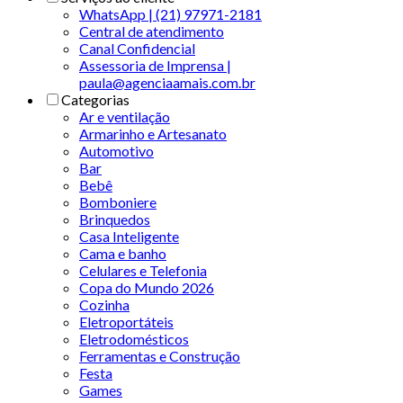
WhatsApp | (21) 97971-2181
Central de atendimento
Canal Confidencial
Assessoria de Imprensa |
paula@agenciaamais.com.br
Categorias
Ar e ventilação
Armarinho e Artesanato
Automotivo
Bar
Bebê
Bomboniere
Brinquedos
Casa Inteligente
Cama e banho
Celulares e Telefonia
Copa do Mundo 2026
Cozinha
Eletroportáteis
Eletrodomésticos
Ferramentas e Construção
Festa
Games