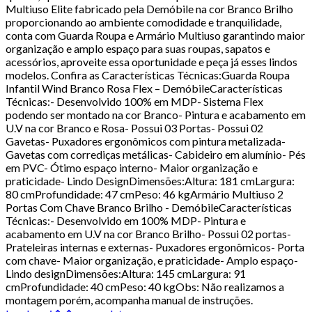
Multiuso Elite fabricado pela Demóbile na cor Branco Brilho
proporcionando ao ambiente comodidade e tranquilidade,
conta com Guarda Roupa e Armário Multiuso garantindo maior
organização e amplo espaço para suas roupas, sapatos e
acessórios, aproveite essa oportunidade e peça já esses lindos
modelos. Confira as Características Técnicas:Guarda Roupa
Infantil Wind Branco Rosa Flex – DemóbileCaracterísticas
Técnicas:- Desenvolvido 100% em MDP- Sistema Flex
podendo ser montado na cor Branco- Pintura e acabamento em
U.V na cor Branco e Rosa- Possui 03 Portas- Possui 02
Gavetas- Puxadores ergonômicos com pintura metalizada-
Gavetas com corrediças metálicas- Cabideiro em alumínio- Pés
em PVC- Ótimo espaço interno- Maior organização e
praticidade- Lindo DesignDimensões:Altura: 181 cmLargura:
80 cmProfundidade: 47 cmPeso: 46 kgArmário Multiuso 2
Portas Com Chave Branco Brilho - DemóbileCaracterísticas
Técnicas:- Desenvolvido em 100% MDP- Pintura e
acabamento em U.V na cor Branco Brilho- Possui 02 portas-
Prateleiras internas e externas- Puxadores ergonômicos- Porta
com chave- Maior organização, e praticidade- Amplo espaço-
Lindo designDimensões:Altura: 145 cmLargura: 91
cmProfundidade: 40 cmPeso: 40 kgObs: Não realizamos a
montagem porém, acompanha manual de instruções.