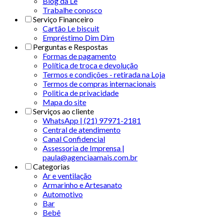
Blog da Le
Trabalhe conosco
Serviço Financeiro
Cartão Le biscuit
Empréstimo Dim Dim
Perguntas e Respostas
Formas de pagamento
Política de troca e devolução
Termos e condições - retirada na Loja
Termos de compras internacionais
Politica de privacidade
Mapa do site
Serviços ao cliente
WhatsApp | (21) 97971-2181
Central de atendimento
Canal Confidencial
Assessoria de Imprensa |
paula@agenciaamais.com.br
Categorias
Ar e ventilação
Armarinho e Artesanato
Automotivo
Bar
Bebê