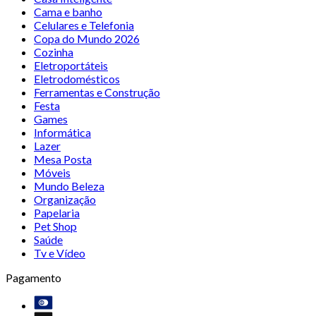
Cama e banho
Celulares e Telefonia
Copa do Mundo 2026
Cozinha
Eletroportáteis
Eletrodomésticos
Ferramentas e Construção
Festa
Games
Informática
Lazer
Mesa Posta
Móveis
Mundo Beleza
Organização
Papelaria
Pet Shop
Saúde
Tv e Vídeo
Pagamento