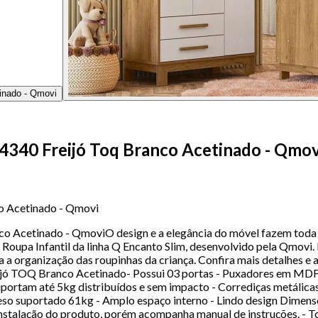
 4340 Freijó Toq Branco Acetinado - Qmov
co Acetinado - Qmovi
co Acetinado - QmoviO design e a elegância do móvel fazem toda
oupa Infantil da linha Q Encanto Slim, desenvolvido pela Qmovi. F
a organização das roupinhas da criança. Confira mais detalhes e a
ó TOQ Branco Acetinado- Possui 03 portas - Puxadores em MDF re
 suportam até 5kg distribuídos e sem impacto - Corrediças metáli
Peso suportado 61kg - Amplo espaço interno - Lindo design Dime
stalação do produto, porém acompanha manual de instruções. - To