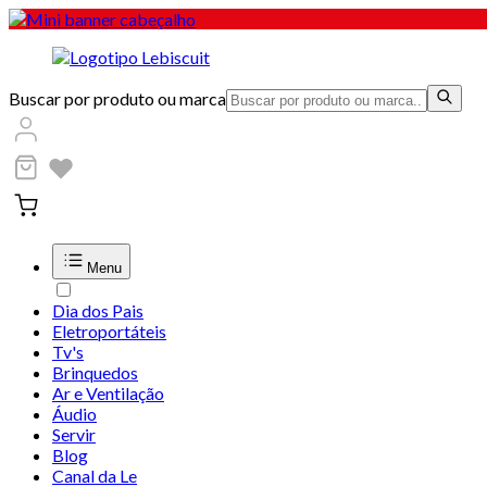
Buscar por produto ou marca
Menu
Dia dos Pais
Eletroportáteis
Tv's
Brinquedos
Ar e Ventilação
Áudio
Servir
Blog
Canal da Le