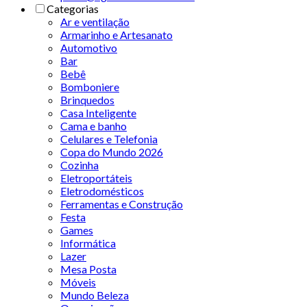
Categorias
Ar e ventilação
Armarinho e Artesanato
Automotivo
Bar
Bebê
Bomboniere
Brinquedos
Casa Inteligente
Cama e banho
Celulares e Telefonia
Copa do Mundo 2026
Cozinha
Eletroportáteis
Eletrodomésticos
Ferramentas e Construção
Festa
Games
Informática
Lazer
Mesa Posta
Móveis
Mundo Beleza