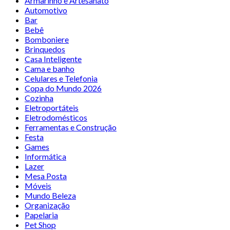
Armarinho e Artesanato
Automotivo
Bar
Bebê
Bomboniere
Brinquedos
Casa Inteligente
Cama e banho
Celulares e Telefonia
Copa do Mundo 2026
Cozinha
Eletroportáteis
Eletrodomésticos
Ferramentas e Construção
Festa
Games
Informática
Lazer
Mesa Posta
Móveis
Mundo Beleza
Organização
Papelaria
Pet Shop