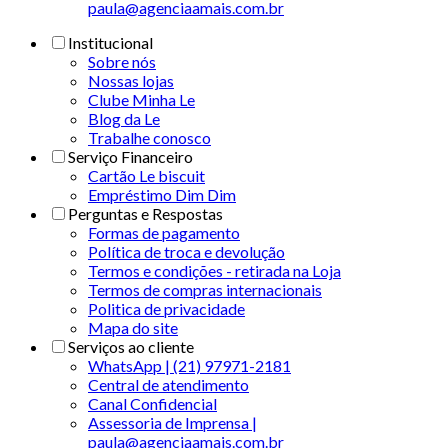
paula@agenciaamais.com.br
Institucional
Sobre nós
Nossas lojas
Clube Minha Le
Blog da Le
Trabalhe conosco
Serviço Financeiro
Cartão Le biscuit
Empréstimo Dim Dim
Perguntas e Respostas
Formas de pagamento
Política de troca e devolução
Termos e condições - retirada na Loja
Termos de compras internacionais
Politica de privacidade
Mapa do site
Serviços ao cliente
WhatsApp | (21) 97971-2181
Central de atendimento
Canal Confidencial
Assessoria de Imprensa |
paula@agenciaamais.com.br