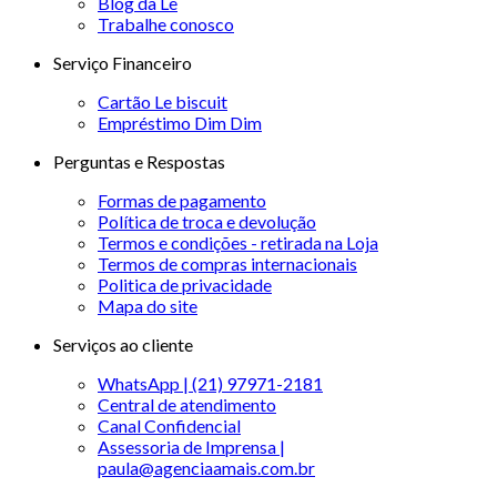
Blog da Le
Trabalhe conosco
Serviço Financeiro
Cartão Le biscuit
Empréstimo Dim Dim
Perguntas e Respostas
Formas de pagamento
Política de troca e devolução
Termos e condições - retirada na Loja
Termos de compras internacionais
Politica de privacidade
Mapa do site
Serviços ao cliente
WhatsApp | (21) 97971-2181
Central de atendimento
Canal Confidencial
Assessoria de Imprensa |
paula@agenciaamais.com.br