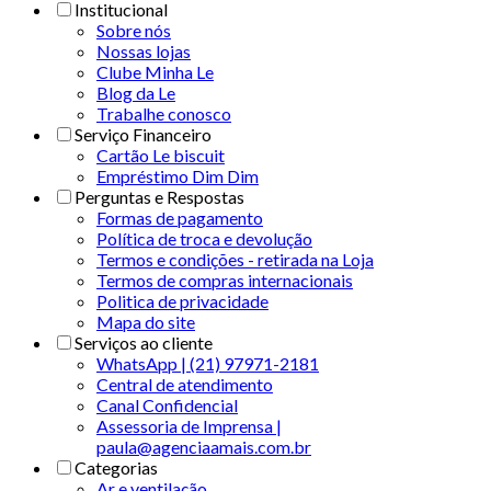
Institucional
Sobre nós
Nossas lojas
Clube Minha Le
Blog da Le
Trabalhe conosco
Serviço Financeiro
Cartão Le biscuit
Empréstimo Dim Dim
Perguntas e Respostas
Formas de pagamento
Política de troca e devolução
Termos e condições - retirada na Loja
Termos de compras internacionais
Politica de privacidade
Mapa do site
Serviços ao cliente
WhatsApp | (21) 97971-2181
Central de atendimento
Canal Confidencial
Assessoria de Imprensa |
paula@agenciaamais.com.br
Categorias
Ar e ventilação