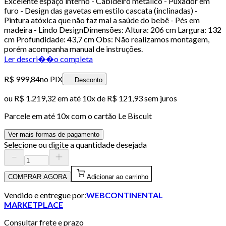
Excelente espaço interno - Cabideiro metálico - Puxador em
furo - Design das gavetas em estilo cascata (inclinadas) -
Pintura atóxica que não faz mal a saúde do bebê - Pés em
madeira - Lindo DesignDimensões: Altura: 206 cm Largura: 132
cm Profundidade: 43,7 cm Obs: Não realizamos montagem,
porém acompanha manual de instruções.
Ler descri��o completa
R$ 999,84
no PIX
Desconto
ou
R$ 1.219,32
em até
10x de R$ 121,93 sem juros
Parcele em até
10
x com o cartão
Le Biscuit
Ver mais formas de pagamento
Selecione ou digite a quantidade desejada
COMPRAR AGORA
Adicionar ao carrinho
Vendido e entregue por:
WEBCONTINENTAL
MARKETPLACE
Consultar frete e prazo