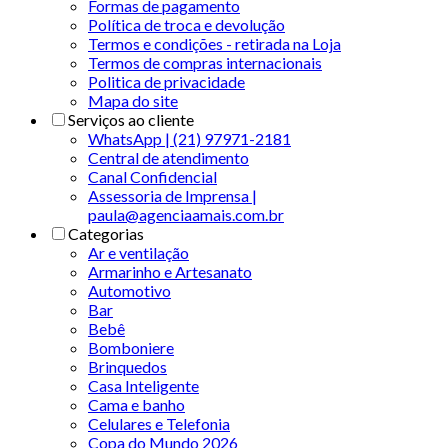
Formas de pagamento
Política de troca e devolução
Termos e condições - retirada na Loja
Termos de compras internacionais
Politica de privacidade
Mapa do site
Serviços ao cliente
WhatsApp | (21) 97971-2181
Central de atendimento
Canal Confidencial
Assessoria de Imprensa |
paula@agenciaamais.com.br
Categorias
Ar e ventilação
Armarinho e Artesanato
Automotivo
Bar
Bebê
Bomboniere
Brinquedos
Casa Inteligente
Cama e banho
Celulares e Telefonia
Copa do Mundo 2026