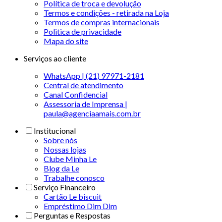
Política de troca e devolução
Termos e condições - retirada na Loja
Termos de compras internacionais
Politica de privacidade
Mapa do site
Serviços ao cliente
WhatsApp | (21) 97971-2181
Central de atendimento
Canal Confidencial
Assessoria de Imprensa |
paula@agenciaamais.com.br
Institucional
Sobre nós
Nossas lojas
Clube Minha Le
Blog da Le
Trabalhe conosco
Serviço Financeiro
Cartão Le biscuit
Empréstimo Dim Dim
Perguntas e Respostas