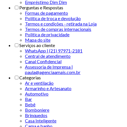
Empréstimo Dim Dim
Perguntas e Respostas
Formas de pagamento
Política de troca e devolução
Termos e condições - retirada na Loja
Termos de compras internacionais
Politica de privacidade
Mapa do site
Serviços ao cliente
WhatsApp | (21) 97971-2181
Central de atendimento
Canal Confidencial
Assessoria de Imprensa |
paula@agenciaamais.com.br
Categorias
Ar e ventilação
Armarinho e Artesanato
Automotivo
Bar
Bebê
Bomboniere
Brinquedos
Casa Inteligente
Cama e banho